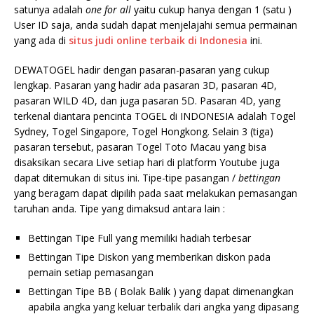
satunya adalah
one for all
yaitu cukup hanya dengan 1 (satu )
User ID saja, anda sudah dapat menjelajahi semua permainan
yang ada di
situs judi online terbaik di Indonesia
ini.
DEWATOGEL hadir dengan pasaran-pasaran yang cukup
lengkap. Pasaran yang hadir ada pasaran 3D, pasaran 4D,
pasaran WILD 4D, dan juga pasaran 5D. Pasaran 4D, yang
terkenal diantara pencinta TOGEL di INDONESIA adalah Togel
Sydney, Togel Singapore, Togel Hongkong. Selain 3 (tiga)
pasaran tersebut, pasaran Togel Toto Macau yang bisa
disaksikan secara Live setiap hari di platform Youtube juga
dapat ditemukan di situs ini. Tipe-tipe pasangan /
bettingan
yang beragam dapat dipilih pada saat melakukan pemasangan
taruhan anda. Tipe yang dimaksud antara lain :
Bettingan Tipe Full yang memiliki hadiah terbesar
Bettingan Tipe Diskon yang memberikan diskon pada
pemain setiap pemasangan
Bettingan Tipe BB ( Bolak Balik ) yang dapat dimenangkan
apabila angka yang keluar terbalik dari angka yang dipasang