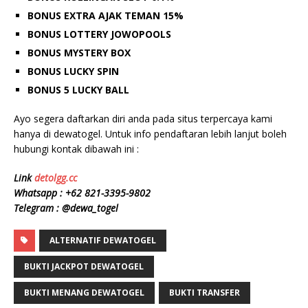
BONUS EXTRA AJAK TEMAN 15%
BONUS LOTTERY JOWOPOOLS
BONUS MYSTERY BOX
BONUS LUCKY SPIN
BONUS 5 LUCKY BALL
Ayo segera daftarkan diri anda pada situs terpercaya kami
hanya di dewatogel. Untuk info pendaftaran lebih lanjut boleh
hubungi kontak dibawah ini :
Link
detolgg.cc
Whatsapp :
+62 8
21-3395-9802
Telegram : @dewa_togel
ALTERNATIF DEWATOGEL
BUKTI JACKPOT DEWATOGEL
BUKTI MENANG DEWATOGEL
BUKTI TRANSFER