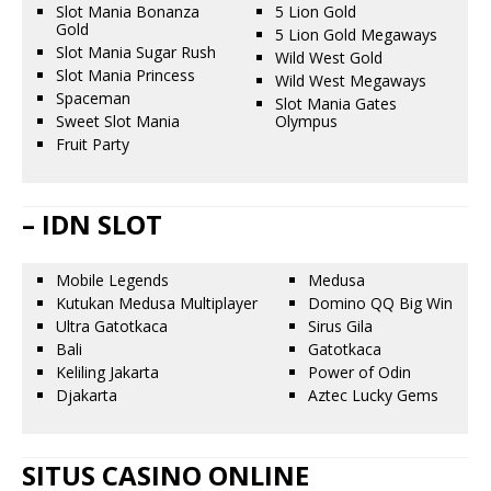
Slot Mania Bonanza
5 Lion Gold
Gold
5 Lion Gold Megaways
Slot Mania Sugar Rush
Wild West Gold
Slot Mania Princess
Wild West Megaways
Spaceman
Slot Mania Gates
Sweet Slot Mania
Olympus
Fruit Party
– IDN SLOT
Mobile Legends
Medusa
Kutukan Medusa Multiplayer
Domino QQ Big Win
Ultra Gatotkaca
Sirus Gila
Bali
Gatotkaca
Keliling Jakarta
Power of Odin
Djakarta
Aztec Lucky Gems
SITUS CASINO ONLINE