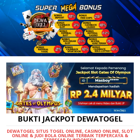
BUKTI JACKPOT DEWATOGEL
DEWATOGEL SITUS TOGEL ONLINE, CASINO ONLINE, SLOT
ONLINE & JUDI BOLA ONLINE TERBAIK TERPERCAYA &
TERBESAR DI INDONESIA