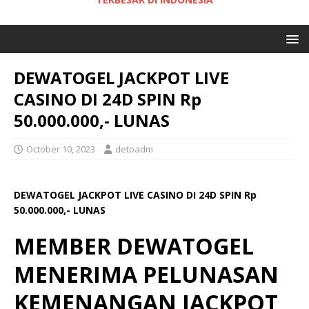
DEWATOGEL JACKPOT LIVE
CASINO DI 24D SPIN Rp
50.000.000,- LUNAS
October 10, 2023
detoadm
DEWATOGEL JACKPOT LIVE CASINO DI 24D SPIN Rp
50.000.000,- LUNAS
MEMBER DEWATOGEL
MENERIMA PELUNASAN
KEMENANGAN JACKPOT