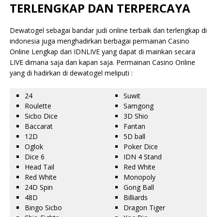
TERLENGKAP DAN TERPERCAYA
Dewatogel sebagai bandar judi online terbaik dan terlengkap di
indonesia juga menghadirkan berbagai permainan Casino
Online Lengkap dari IDNLIVE yang dapat di mainkan secara
LIVE dimana saja dan kapan saja. Permainan Casino Online
yang di hadirkan di dewatogel meliputi :
24
Suwit
Roulette
Samgong
Sicbo Dice
3D Shio
Baccarat
Fantan
12D
5D ball
Oglok
Poker Dice
Dice 6
IDN 4 Stand
Head Tail
Red White
Red White
Monopoly
24D Spin
Gong Ball
48D
Billiards
Bingo Sicbo
Dragon Tiger