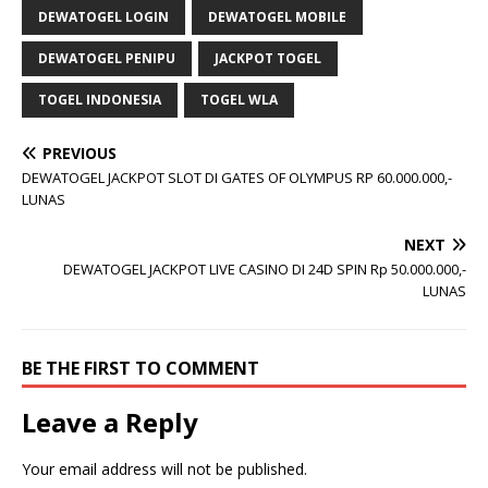
DEWATOGEL LOGIN
DEWATOGEL MOBILE
DEWATOGEL PENIPU
JACKPOT TOGEL
TOGEL INDONESIA
TOGEL WLA
PREVIOUS
DEWATOGEL JACKPOT SLOT DI GATES OF OLYMPUS RP 60.000.000,-
LUNAS
NEXT
DEWATOGEL JACKPOT LIVE CASINO DI 24D SPIN Rp 50.000.000,-
LUNAS
BE THE FIRST TO COMMENT
Leave a Reply
Your email address will not be published.