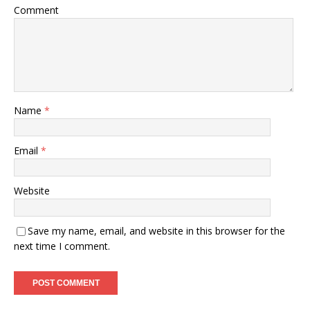
Comment
Name
*
Email
*
Website
Save my name, email, and website in this browser for the
next time I comment.