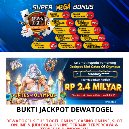
BUKTI JACKPOT DEWATOGEL
DEWATOGEL SITUS TOGEL ONLINE, CASINO ONLINE, SLOT
ONLINE & JUDI BOLA ONLINE TERBAIK TERPERCAYA &
TERBESAR DI INDONESIA