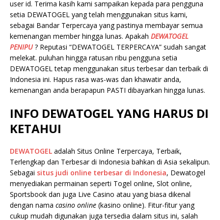
user id. Terima kasih kami sampaikan kepada para pengguna
setia DEWATOGEL yang telah menggunakan situs kami,
sebagai Bandar Terpercaya yang pastinya membayar semua
kemenangan member hingga lunas. Apakah
DEWATOGEL
PENIPU
? Reputasi “DEWATOGEL TERPERCAYA” sudah sangat
melekat. puluhan hingga ratusan ribu pengguna setia
DEWATOGEL tetap menggunakan situs terbesar dan terbaik di
Indonesia ini. Hapus rasa was-was dan khawatir anda,
kemenangan anda berapapun PASTI dibayarkan hingga lunas.
INFO DEWATOGEL YANG HARUS DI
KETAHUI
DEWATOGEL
adalah Situs Online Terpercaya, Terbaik,
Terlengkap dan Terbesar di Indonesia bahkan di Asia sekalipun.
Sebagai
situs judi online terbesar di Indonesia
, Dewatogel
menyediakan permainan seperti Togel online, Slot online,
Sportsbook dan juga Live Casino atau yang biasa dikenal
dengan nama
casino online
(kasino online). Fitur-fitur yang
cukup mudah digunakan juga tersedia dalam situs ini, salah