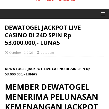
DEWATOGEL JACKPOT LIVE
CASINO DI 24D SPIN Rp
53.000.000,- LUNAS
October 10, 2023
detoadm
DEWATOGEL JACKPOT LIVE CASINO DI 24D SPIN Rp
53.000.000,- LUNAS
MEMBER DEWATOGEL
MENERIMA PELUNASAN
KEMENANGAN JACKPOT