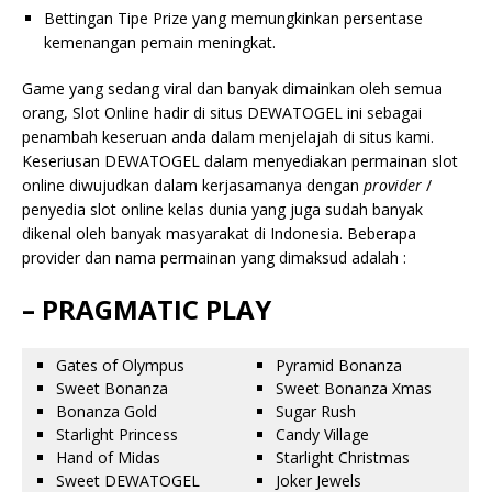
Bettingan Tipe Prize yang memungkinkan persentase
kemenangan pemain meningkat.
Game yang sedang viral dan banyak dimainkan oleh semua
orang, Slot Online hadir di situs DEWATOGEL ini sebagai
penambah keseruan anda dalam menjelajah di situs kami.
Keseriusan DEWATOGEL dalam menyediakan permainan slot
online diwujudkan dalam kerjasamanya dengan
provider
/
penyedia slot online kelas dunia yang juga sudah banyak
dikenal oleh banyak masyarakat di Indonesia. Beberapa
provider dan nama permainan yang dimaksud adalah :
– PRAGMATIC PLAY
Gates of Olympus
Pyramid Bonanza
Sweet Bonanza
Sweet Bonanza Xmas
Bonanza Gold
Sugar Rush
Starlight Princess
Candy Village
Hand of Midas
Starlight Christmas
Sweet DEWATOGEL
Joker Jewels