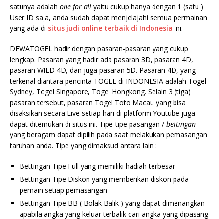
satunya adalah
one for all
yaitu cukup hanya dengan 1 (satu )
User ID saja, anda sudah dapat menjelajahi semua permainan
yang ada di
situs judi online terbaik di Indonesia
ini.
DEWATOGEL hadir dengan pasaran-pasaran yang cukup
lengkap. Pasaran yang hadir ada pasaran 3D, pasaran 4D,
pasaran WILD 4D, dan juga pasaran 5D. Pasaran 4D, yang
terkenal diantara pencinta TOGEL di INDONESIA adalah Togel
Sydney, Togel Singapore, Togel Hongkong. Selain 3 (tiga)
pasaran tersebut, pasaran Togel Toto Macau yang bisa
disaksikan secara Live setiap hari di platform Youtube juga
dapat ditemukan di situs ini. Tipe-tipe pasangan /
bettingan
yang beragam dapat dipilih pada saat melakukan pemasangan
taruhan anda. Tipe yang dimaksud antara lain :
Bettingan Tipe Full yang memiliki hadiah terbesar
Bettingan Tipe Diskon yang memberikan diskon pada
pemain setiap pemasangan
Bettingan Tipe BB ( Bolak Balik ) yang dapat dimenangkan
apabila angka yang keluar terbalik dari angka yang dipasang