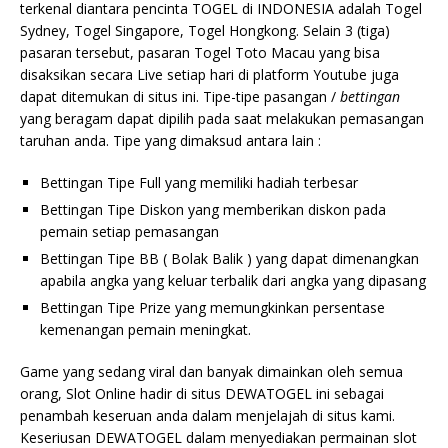
terkenal diantara pencinta TOGEL di INDONESIA adalah Togel
Sydney, Togel Singapore, Togel Hongkong. Selain 3 (tiga)
pasaran tersebut, pasaran Togel Toto Macau yang bisa
disaksikan secara Live setiap hari di platform Youtube juga
dapat ditemukan di situs ini. Tipe-tipe pasangan /
bettingan
yang beragam dapat dipilih pada saat melakukan pemasangan
taruhan anda. Tipe yang dimaksud antara lain :
Bettingan Tipe Full yang memiliki hadiah terbesar
Bettingan Tipe Diskon yang memberikan diskon pada
pemain setiap pemasangan
Bettingan Tipe BB ( Bolak Balik ) yang dapat dimenangkan
apabila angka yang keluar terbalik dari angka yang dipasang
Bettingan Tipe Prize yang memungkinkan persentase
kemenangan pemain meningkat.
Game yang sedang viral dan banyak dimainkan oleh semua
orang, Slot Online hadir di situs DEWATOGEL ini sebagai
penambah keseruan anda dalam menjelajah di situs kami.
Keseriusan DEWATOGEL dalam menyediakan permainan slot