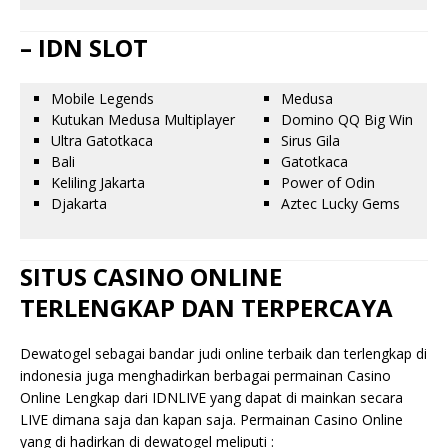
– IDN SLOT
Mobile Legends
Medusa
Kutukan Medusa Multiplayer
Domino QQ Big Win
Ultra Gatotkaca
Sirus Gila
Bali
Gatotkaca
Keliling Jakarta
Power of Odin
Djakarta
Aztec Lucky Gems
SITUS CASINO ONLINE
TERLENGKAP DAN TERPERCAYA
Dewatogel sebagai bandar judi online terbaik dan terlengkap di
indonesia juga menghadirkan berbagai permainan Casino
Online Lengkap dari IDNLIVE yang dapat di mainkan secara
LIVE dimana saja dan kapan saja. Permainan Casino Online
yang di hadirkan di dewatogel meliputi :