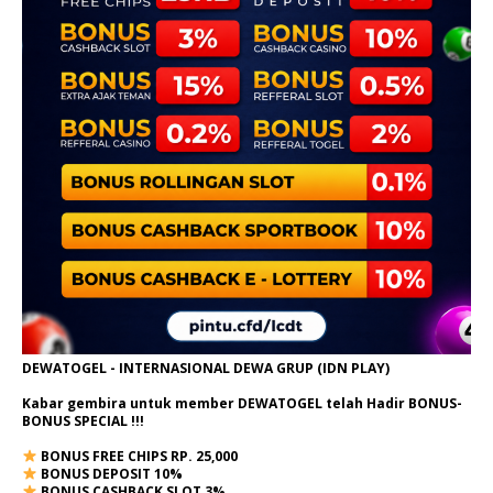
DEWATOGEL - INTERNASIONAL DEWA GRUP (IDN PLAY)
Kabar gembira untuk member DEWATOGEL telah Hadir
BONUS-
BONUS SPECIAL
!!!
BONUS FREE CHIPS RP. 25,000
BONUS DEPOSIT 10%
BONUS CASHBACK SLOT 3%