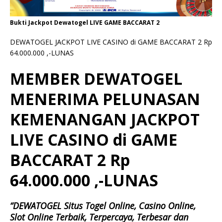
Bukti Jackpot Dewatogel LIVE GAME BACCARAT 2
DEWATOGEL JACKPOT LIVE CASINO di GAME BACCARAT 2 Rp
64.000.000 ,-LUNAS
MEMBER DEWATOGEL
MENERIMA PELUNASAN
KEMENANGAN JACKPOT
LIVE CASINO di GAME
BACCARAT 2 Rp
64.000.000 ,-LUNAS
“DEWATOGEL Situs Togel Online, Casino Online,
Slot Online Terbaik, Terpercaya, Terbesar dan