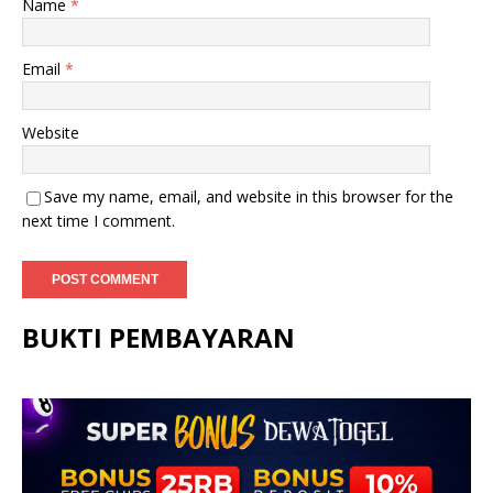
Name
*
Email
*
Website
Save my name, email, and website in this browser for the
next time I comment.
BUKTI PEMBAYARAN