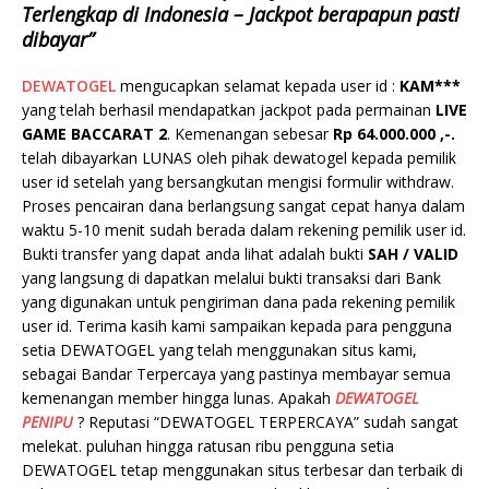
Terlengkap di Indonesia – Jackpot berapapun pasti
dibayar”
DEWATOGEL
mengucapkan selamat kepada user id :
KAM***
yang telah berhasil mendapatkan jackpot pada permainan
LIVE
GAME BACCARAT 2
. Kemenangan sebesar
Rp 64.000.000 ,-.
telah dibayarkan LUNAS oleh pihak dewatogel kepada pemilik
user id setelah yang bersangkutan mengisi formulir withdraw.
Proses pencairan dana berlangsung sangat cepat hanya dalam
waktu 5-10 menit sudah berada dalam rekening pemilik user id.
Bukti transfer yang dapat anda lihat adalah bukti
SAH / VALID
yang langsung di dapatkan melalui bukti transaksi dari Bank
yang digunakan untuk pengiriman dana pada rekening pemilik
user id. Terima kasih kami sampaikan kepada para pengguna
setia DEWATOGEL yang telah menggunakan situs kami,
sebagai Bandar Terpercaya yang pastinya membayar semua
kemenangan member hingga lunas. Apakah
DEWATOGEL
PENIPU
? Reputasi “DEWATOGEL TERPERCAYA” sudah sangat
melekat. puluhan hingga ratusan ribu pengguna setia
DEWATOGEL tetap menggunakan situs terbesar dan terbaik di