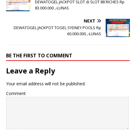
DEWATOGEL JACKPOT SLOT di SLOT 88 RICHES Rp
83.000.000 ,-LUNAS
NEXT
DEWATOGEL JACKPOT TOGEL SYDNEY POOLS Rp
60.000.000 ,-LUNAS
BE THE FIRST TO COMMENT
Leave a Reply
Your email address will not be published.
Comment