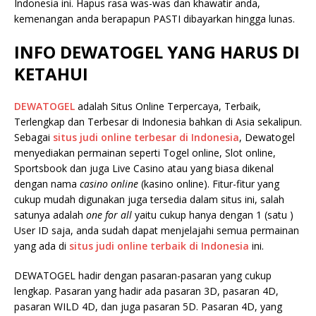
Indonesia ini. Hapus rasa was-was dan khawatir anda,
kemenangan anda berapapun PASTI dibayarkan hingga lunas.
INFO DEWATOGEL YANG HARUS DI
KETAHUI
DEWATOGEL
adalah Situs Online Terpercaya, Terbaik,
Terlengkap dan Terbesar di Indonesia bahkan di Asia sekalipun.
Sebagai
situs judi online terbesar di Indonesia
, Dewatogel
menyediakan permainan seperti Togel online, Slot online,
Sportsbook dan juga Live Casino atau yang biasa dikenal
dengan nama
casino online
(kasino online). Fitur-fitur yang
cukup mudah digunakan juga tersedia dalam situs ini, salah
satunya adalah
one for all
yaitu cukup hanya dengan 1 (satu )
User ID saja, anda sudah dapat menjelajahi semua permainan
yang ada di
situs judi online terbaik di Indonesia
ini.
DEWATOGEL hadir dengan pasaran-pasaran yang cukup
lengkap. Pasaran yang hadir ada pasaran 3D, pasaran 4D,
pasaran WILD 4D, dan juga pasaran 5D. Pasaran 4D, yang