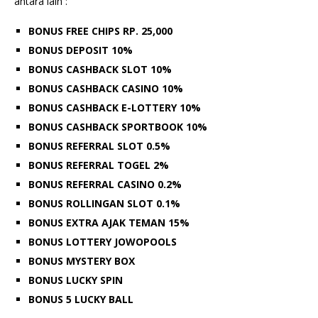
antara lain :
BONUS FREE CHIPS RP. 25,000
BONUS DEPOSIT 10%
BONUS CASHBACK SLOT 10%
BONUS CASHBACK CASINO 10%
BONUS CASHBACK E-LOTTERY 10%
BONUS CASHBACK SPORTBOOK 10%
BONUS REFERRAL SLOT 0.5%
BONUS REFERRAL TOGEL 2%
BONUS REFERRAL CASINO 0.2%
BONUS ROLLINGAN SLOT 0.1%
BONUS EXTRA AJAK TEMAN 15%
BONUS LOTTERY JOWOPOOLS
BONUS MYSTERY BOX
BONUS LUCKY SPIN
BONUS 5 LUCKY BALL