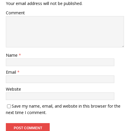
Your email address will not be published.
Comment
Name
*
Email
*
Website
Save my name, email, and website in this browser for the
next time I comment.