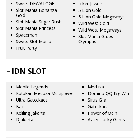
Sweet DEWATOGEL
Joker Jewels
Slot Mania Bonanza
5 Lion Gold
Gold
5 Lion Gold Megaways
Slot Mania Sugar Rush
Wild West Gold
Slot Mania Princess
Wild West Megaways
Spaceman
Slot Mania Gates
Sweet Slot Mania
Olympus
Fruit Party
– IDN SLOT
Mobile Legends
Medusa
Kutukan Medusa Multiplayer
Domino QQ Big Win
Ultra Gatotkaca
Sirus Gila
Bali
Gatotkaca
Keliling Jakarta
Power of Odin
Djakarta
Aztec Lucky Gems