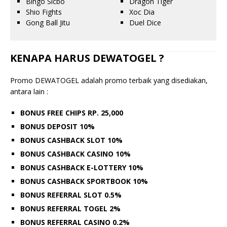
Bingo Sicbo
Dragon Tiger
Shio Fights
Xoc Dia
Gong Ball Jitu
Duel Dice
KENAPA HARUS DEWATOGEL ?
Promo DEWATOGEL adalah promo terbaik yang disediakan,
antara lain :
BONUS FREE CHIPS RP. 25,000
BONUS DEPOSIT 10%
BONUS CASHBACK SLOT 10%
BONUS CASHBACK CASINO 10%
BONUS CASHBACK E-LOTTERY 10%
BONUS CASHBACK SPORTBOOK 10%
BONUS REFERRAL SLOT 0.5%
BONUS REFERRAL TOGEL 2%
BONUS REFERRAL CASINO 0.2%