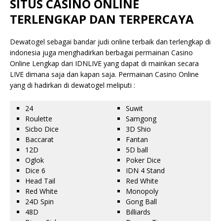
SITUS CASINO ONLINE
TERLENGKAP DAN TERPERCAYA
Dewatogel sebagai bandar judi online terbaik dan terlengkap di
indonesia juga menghadirkan berbagai permainan Casino
Online Lengkap dari IDNLIVE yang dapat di mainkan secara
LIVE dimana saja dan kapan saja. Permainan Casino Online
yang di hadirkan di dewatogel meliputi :
24
Suwit
Roulette
Samgong
Sicbo Dice
3D Shio
Baccarat
Fantan
12D
5D ball
Oglok
Poker Dice
Dice 6
IDN 4 Stand
Head Tail
Red White
Red White
Monopoly
24D Spin
Gong Ball
48D
Billiards