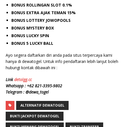
BONUS ROLLINGAN SLOT 0.1%
BONUS EXTRA AJAK TEMAN 15%
BONUS LOTTERY JOWOPOOLS
BONUS MYSTERY BOX
BONUS LUCKY SPIN
BONUS 5 LUCKY BALL
Ayo segera daftarkan diri anda pada situs terpercaya kami
hanya di dewatogel. Untuk info pendaftaran lebih lanjut boleh
hubungi kontak dibawah ini :
Link
detolgg.cc
Whatsapp :
+62 8
21-3395-9802
Telegram : @dewa_togel
ALTERNATIF DEWATOGEL
BUKTI JACKPOT DEWATOGEL
BUKTI MENANG DEWATOGEL
BUKTI TRANSFER