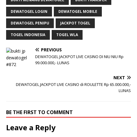
DEWATOGEL LOGIN
DEWATOGEL MOBILE
DEWATOGEL PENIPU
JACKPOT TOGEL
TOGEL INDONESIA
TOGEL WLA
PREVIOUS
DEWATOGEL JACKPOT LIVE CASINO DI NIU NIU Rp
99.000.000,- LUNAS
NEXT
DEWATOGEL JACKPOT LIVE CASINO di ROULETTE Rp 65.000.000,-
LUNAS
BE THE FIRST TO COMMENT
Leave a Reply