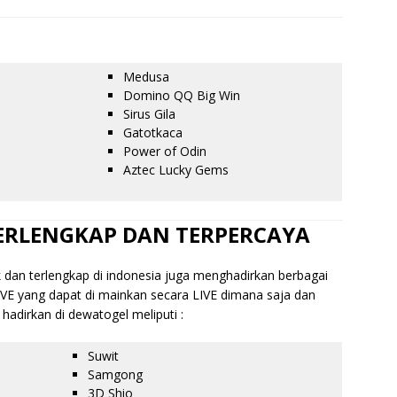
Medusa
Domino QQ Big Win
Sirus Gila
Gatotkaca
Power of Odin
Aztec Lucky Gems
TERLENGKAP DAN TERPERCAYA
k dan terlengkap di indonesia juga menghadirkan berbagai
VE yang dapat di mainkan secara LIVE dimana saja dan
hadirkan di dewatogel meliputi :
Suwit
Samgong
3D Shio