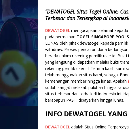
“DEWATOGEL Situs Togel Online, Casi
Terbesar dan Terlengkap di Indonesi
DEWATOGEL
mengucapkan selamat kepada u
pada permainan
TOGEL SINGAPORE POOLS
LUNAS oleh pihak dewatogel kepada pemilik u
withdraw. Proses pencairan dana berlangsu
berada dalam rekening pemilik user id. Bukti 
yang langsung di dapatkan melalui bukti tra
rekening pemilik user id. Terima kasih ka
telah menggunakan situs kami, sebagai Ba
kemenangan member hingga lunas. Apakah
sudah sangat melekat. puluhan hingga rat
situs terbesar dan terbaik di Indonesia ini
berapapun PASTI dibayarkan hingga lunas.
INFO DEWATOGEL YANG 
DEWATOGEL
adalah Situs Online Terpercaya