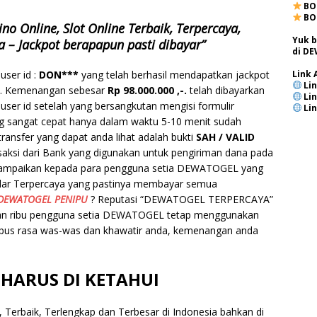
BO
BO
no Online, Slot Online Terbaik, Terpercaya,
Yuk b
a – Jackpot berapapun pasti dibayar”
di D
ser id :
DON***
yang telah berhasil mendapatkan jackpot
Link 
Lin
. Kemenangan sebesar
Rp 98.000.000 ,-.
telah dibayarkan
Lin
ser id setelah yang bersangkutan mengisi formulir
Lin
ng sangat cepat hanya dalam waktu 5-10 menit sudah
transfer yang dapat anda lihat adalah bukti
SAH / VALID
nsaksi dari Bank yang digunakan untuk pengiriman dana pada
mi sampaikan kepada para pengguna setia DEWATOGEL yang
ndar Terpercaya yang pastinya membayar semua
DEWATOGEL PENIPU
? Reputasi “DEWATOGEL TERPERCAYA”
usan ribu pengguna setia DEWATOGEL tetap menggunakan
. Hapus rasa was-was dan khawatir anda, kemenangan anda
HARUS DI KETAHUI
, Terbaik, Terlengkap dan Terbesar di Indonesia bahkan di