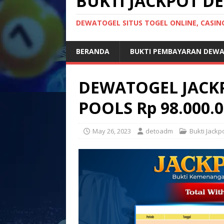
BUKTI JACKPOT D
DEWATOGEL SITUS TOGEL ONLINE, CASINO
BERANDA
BUKTI PEMBAYARAN DEW
DEWATOGEL JACK
POOLS Rp 98.000.
May 26, 2023
detoadm
Bukti Jack