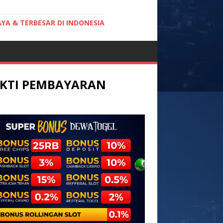
YA & TERBESAR DI INDONESIA
KTI PEMBAYARAN