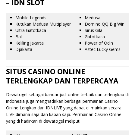
– IDN SLOT
Mobile Legends
Medusa
Kutukan Medusa Multiplayer
Domino QQ Big Win
Ultra Gatotkaca
Sirus Gila
Bali
Gatotkaca
Keliling Jakarta
Power of Odin
Djakarta
Aztec Lucky Gems
SITUS CASINO ONLINE
TERLENGKAP DAN TERPERCAYA
Dewatogel sebagai bandar judi online terbaik dan terlengkap di
indonesia juga menghadirkan berbagai permainan Casino
Online Lengkap dari IDNLIVE yang dapat di mainkan secara
LIVE dimana saja dan kapan saja. Permainan Casino Online
yang di hadirkan di dewatogel meliputi :