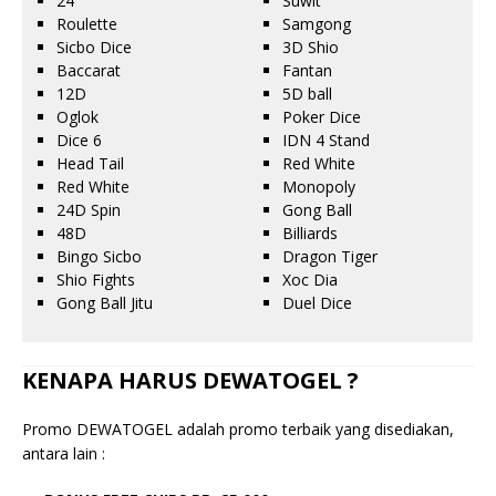
24
Suwit
Roulette
Samgong
Sicbo Dice
3D Shio
Baccarat
Fantan
12D
5D ball
Oglok
Poker Dice
Dice 6
IDN 4 Stand
Head Tail
Red White
Red White
Monopoly
24D Spin
Gong Ball
48D
Billiards
Bingo Sicbo
Dragon Tiger
Shio Fights
Xoc Dia
Gong Ball Jitu
Duel Dice
KENAPA HARUS DEWATOGEL ?
Promo DEWATOGEL adalah promo terbaik yang disediakan,
antara lain :