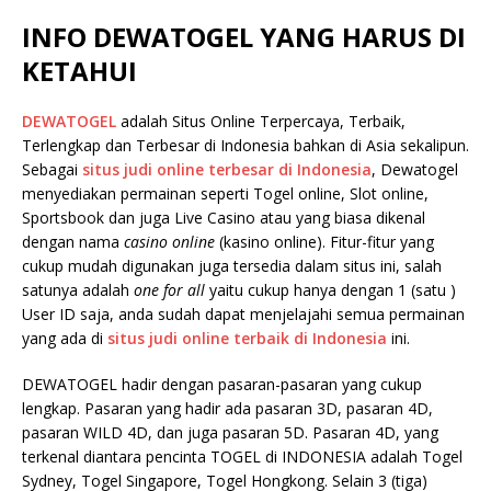
INFO DEWATOGEL YANG HARUS DI
KETAHUI
DEWATOGEL
adalah Situs Online Terpercaya, Terbaik,
Terlengkap dan Terbesar di Indonesia bahkan di Asia sekalipun.
Sebagai
situs judi online terbesar di Indonesia
, Dewatogel
menyediakan permainan seperti Togel online, Slot online,
Sportsbook dan juga Live Casino atau yang biasa dikenal
dengan nama
casino online
(kasino online). Fitur-fitur yang
cukup mudah digunakan juga tersedia dalam situs ini, salah
satunya adalah
one for all
yaitu cukup hanya dengan 1 (satu )
User ID saja, anda sudah dapat menjelajahi semua permainan
yang ada di
situs judi online terbaik di Indonesia
ini.
DEWATOGEL hadir dengan pasaran-pasaran yang cukup
lengkap. Pasaran yang hadir ada pasaran 3D, pasaran 4D,
pasaran WILD 4D, dan juga pasaran 5D. Pasaran 4D, yang
terkenal diantara pencinta TOGEL di INDONESIA adalah Togel
Sydney, Togel Singapore, Togel Hongkong. Selain 3 (tiga)