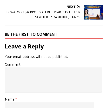
NEXT
DEWATOGEL JACKPOT SLOT DI SUGAR RUSH SUPER
SCATTER Rp 74.700.000,- LUNAS
BE THE FIRST TO COMMENT
Leave a Reply
Your email address will not be published.
Comment
Name
*