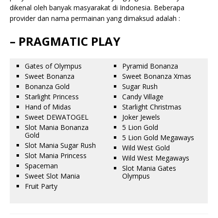
dikenal oleh banyak masyarakat di Indonesia. Beberapa
provider dan nama permainan yang dimaksud adalah :
– PRAGMATIC PLAY
Gates of Olympus
Pyramid Bonanza
Sweet Bonanza
Sweet Bonanza Xmas
Bonanza Gold
Sugar Rush
Starlight Princess
Candy Village
Hand of Midas
Starlight Christmas
Sweet DEWATOGEL
Joker Jewels
Slot Mania Bonanza
5 Lion Gold
Gold
5 Lion Gold Megaways
Slot Mania Sugar Rush
Wild West Gold
Slot Mania Princess
Wild West Megaways
Spaceman
Slot Mania Gates
Sweet Slot Mania
Olympus
Fruit Party