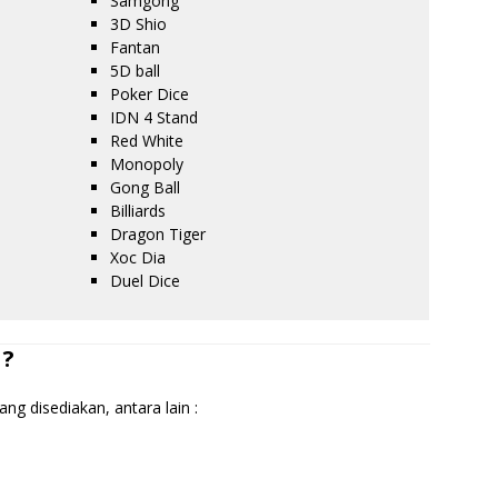
Samgong
3D Shio
Fantan
5D ball
Poker Dice
IDN 4 Stand
Red White
Monopoly
Gong Ball
Billiards
Dragon Tiger
Xoc Dia
Duel Dice
 ?
 disediakan, antara lain :