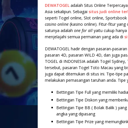
DEWATOGEL
adalah Situs Online Terpercaya
Asia sekalipun. Sebagai
situs jud
i
online ter
seperti Togel online, Slot online, Sportsboo
casino online
(kasino online). Fitur-fitur yan
satunya adalah
one for all
yaitu cukup hanya 
menjelajahi semua permainan yang ada di
s
DEWATOGEL hadir dengan pasaran-pasaran y
pasaran 4D, pasaran WILD 4D, dan juga pasa
TOGEL di INDONESIA adalah Togel Sydney, To
tersebut, pasaran Togel Toto Macau yang bis
juga dapat ditemukan di situs ini. Tipe-tipe 
melakukan pemasangan taruhan anda. Tipe ya
Bettingan Tipe Full yang memiliki hadi
Bettingan Tipe Diskon yang memberik
Bettingan Tipe BB ( Bolak Balik ) yang
angka yang dipasang
Bettingan Tipe Prize yang memungki