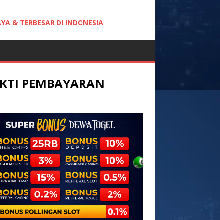
YA & TERBESAR DI INDONESIA
KTI PEMBAYARAN