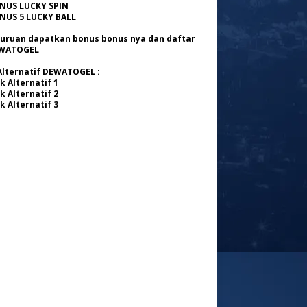
NUS LUCKY SPIN
NUS 5 LUCKY BALL
uruan dapatkan bonus bonus nya dan daftar
EWATOGEL
Alternatif
DEWATOGEL
:
k Alternatif 1
k Alternatif 2
k Alternatif 3