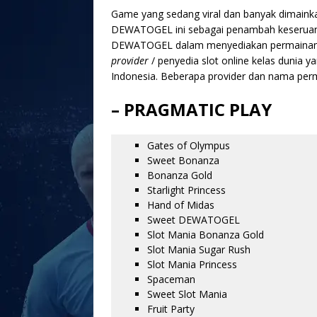
Game yang sedang viral dan banyak dimainkan
DEWATOGEL ini sebagai penambah keseruan a
DEWATOGEL dalam menyediakan permainan s
provider
/ penyedia slot online kelas dunia 
Indonesia. Beberapa provider dan nama per
– PRAGMATIC PLAY
Gates of Olympus
Sweet Bonanza
Bonanza Gold
Starlight Princess
Hand of Midas
Sweet DEWATOGEL
Slot Mania Bonanza Gold
Slot Mania Sugar Rush
Slot Mania Princess
Spaceman
Sweet Slot Mania
Fruit Party