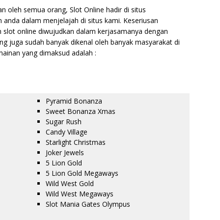
 oleh semua orang, Slot Online hadir di situs
nda dalam menjelajah di situs kami. Keseriusan
lot online diwujudkan dalam kerjasamanya dengan
yang juga sudah banyak dikenal oleh banyak masyarakat di
mainan yang dimaksud adalah :
Pyramid Bonanza
Sweet Bonanza Xmas
Sugar Rush
Candy Village
Starlight Christmas
Joker Jewels
5 Lion Gold
5 Lion Gold Megaways
Wild West Gold
Wild West Megaways
Slot Mania Gates Olympus