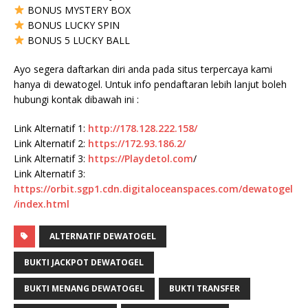
BONUS MYSTERY BOX
BONUS LUCKY SPIN
BONUS 5 LUCKY BALL
Ayo segera daftarkan diri anda pada situs terpercaya kami
hanya di dewatogel. Untuk info pendaftaran lebih lanjut boleh
hubungi kontak dibawah ini :
Link Alternatif 1:
http://178.128.222.158/
Link Alternatif 2:
https://172.93.186.2/
Link Alternatif 3:
https://
Playdetol.com
/
Link Alternatif 3:
https://orbit.sgp1.cdn.digitaloceanspaces.com/dewatogel
/index.html
ALTERNATIF DEWATOGEL
BUKTI JACKPOT DEWATOGEL
BUKTI MENANG DEWATOGEL
BUKTI TRANSFER