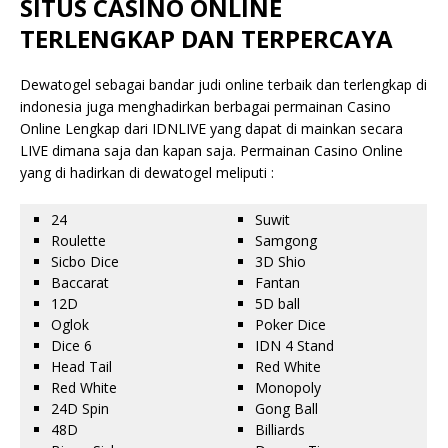
SITUS CASINO ONLINE
TERLENGKAP DAN TERPERCAYA
Dewatogel sebagai bandar judi online terbaik dan terlengkap di
indonesia juga menghadirkan berbagai permainan Casino
Online Lengkap dari IDNLIVE yang dapat di mainkan secara
LIVE dimana saja dan kapan saja. Permainan Casino Online
yang di hadirkan di dewatogel meliputi :
24
Suwit
Roulette
Samgong
Sicbo Dice
3D Shio
Baccarat
Fantan
12D
5D ball
Oglok
Poker Dice
Dice 6
IDN 4 Stand
Head Tail
Red White
Red White
Monopoly
24D Spin
Gong Ball
48D
Billiards