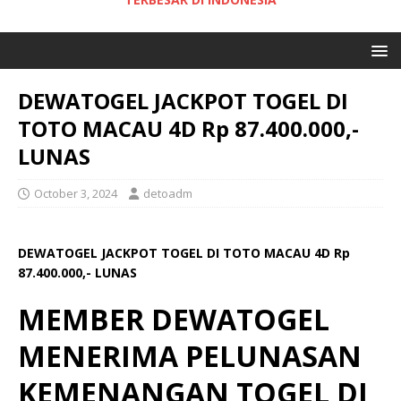
DEWATOGEL JACKPOT TOGEL DI
TOTO MACAU 4D Rp 87.400.000,-
LUNAS
October 3, 2024
detoadm
DEWATOGEL JACKPOT TOGEL DI TOTO MACAU 4D Rp
87.400.000,- LUNAS
MEMBER DEWATOGEL
MENERIMA PELUNASAN
KEMENANGAN TOGEL DI