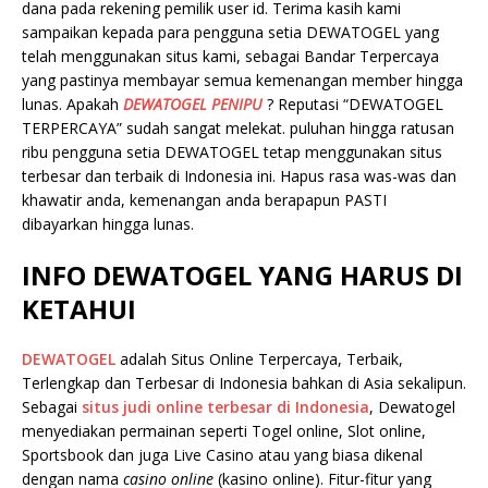
dana pada rekening pemilik user id. Terima kasih kami
sampaikan kepada para pengguna setia DEWATOGEL yang
telah menggunakan situs kami, sebagai Bandar Terpercaya
yang pastinya membayar semua kemenangan member hingga
lunas. Apakah
DEWATOGEL PENIPU
? Reputasi “DEWATOGEL
TERPERCAYA” sudah sangat melekat. puluhan hingga ratusan
ribu pengguna setia DEWATOGEL tetap menggunakan situs
terbesar dan terbaik di Indonesia ini. Hapus rasa was-was dan
khawatir anda, kemenangan anda berapapun PASTI
dibayarkan hingga lunas.
INFO DEWATOGEL YANG HARUS DI
KETAHUI
DEWATOGEL
adalah Situs Online Terpercaya, Terbaik,
Terlengkap dan Terbesar di Indonesia bahkan di Asia sekalipun.
Sebagai
situs judi online terbesar di Indonesia
, Dewatogel
menyediakan permainan seperti Togel online, Slot online,
Sportsbook dan juga Live Casino atau yang biasa dikenal
dengan nama
casino online
(kasino online). Fitur-fitur yang