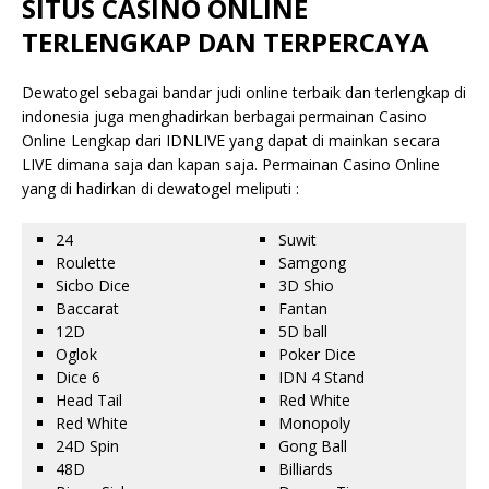
SITUS CASINO ONLINE
TERLENGKAP DAN TERPERCAYA
Dewatogel sebagai bandar judi online terbaik dan terlengkap di
indonesia juga menghadirkan berbagai permainan Casino
Online Lengkap dari IDNLIVE yang dapat di mainkan secara
LIVE dimana saja dan kapan saja. Permainan Casino Online
yang di hadirkan di dewatogel meliputi :
24
Suwit
Roulette
Samgong
Sicbo Dice
3D Shio
Baccarat
Fantan
12D
5D ball
Oglok
Poker Dice
Dice 6
IDN 4 Stand
Head Tail
Red White
Red White
Monopoly
24D Spin
Gong Ball
48D
Billiards