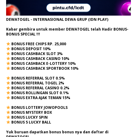
DEWATOGEL - INTERNASIONAL DEWA GRUP (IDN PLAY)
Kabar gembira untuk member DEWATOGEL telah Hadir
BONUS-
BONUS SPECIAL
!!!
BONUS FREE CHIPS RP. 25,000
BONUS DEPOSIT 10%
BONUS CASHBACK SLOT 3%
BONUS CASHBACK CASINO 10%
BONUS CASHBACK E-LOTTERY 10%
BONUS CASHBACK SPORTBOOK 10%
BONUS REFERRAL SLOT 0.5%
BONUS REFERRAL TOGEL 2%
BONUS REFERRAL CASINO 0.2%
BONUS ROLLINGAN SLOT 0.1%
BONUS EXTRA AJAK TEMAN 15%
BONUS LOTTERY JOWOPOOLS
BONUS MYSTERY BOX
BONUS LUCKY SPIN
BONUS 5 LUCKY BALL
Yuk buruan dapatkan bonus bonus nya dan daftar di
DEWATOGEL