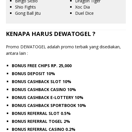
Bingo Sicbo
Dragon Tiger
Shio Fights
Xoc Dia
Gong Ball Jitu
Duel Dice
KENAPA HARUS DEWATOGEL ?
Promo DEWATOGEL adalah promo terbaik yang disediakan,
antara lain :
BONUS FREE CHIPS RP. 25,000
BONUS DEPOSIT 10%
BONUS CASHBACK SLOT 10%
BONUS CASHBACK CASINO 10%
BONUS CASHBACK E-LOTTERY 10%
BONUS CASHBACK SPORTBOOK 10%
BONUS REFERRAL SLOT 0.5%
BONUS REFERRAL TOGEL 2%
BONUS REFERRAL CASINO 0.2%