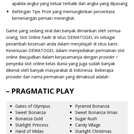
apabila angka yang keluar terbalik dari angka yang dipasang
Bettingan Tipe Prize yang memungkinkan persentase
kemenangan pemain meningkat.
Game yang sedang viral dan banyak dimainkan oleh semua
orang, Slot Online hadir di situs DEWATOGEL ini sebagai
penambah keseruan anda dalam menjelajah di situs kami.
Keseriusan DEWATOGEL dalam menyediakan permainan slot
online diwujudkan dalam kerjasamanya dengan
provider
/
penyedia slot online kelas dunia yang juga sudah banyak
dikenal oleh banyak masyarakat di Indonesia. Beberapa
provider dan nama permainan yang dimaksud adalah :
– PRAGMATIC PLAY
Gates of Olympus
Pyramid Bonanza
Sweet Bonanza
Sweet Bonanza Xmas
Bonanza Gold
Sugar Rush
Starlight Princess
Candy Village
Hand of Midas
Starlight Christmas