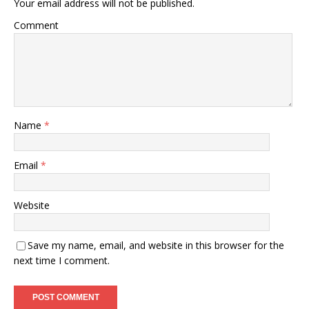
Your email address will not be published.
Comment
Name
*
Email
*
Website
Save my name, email, and website in this browser for the
next time I comment.