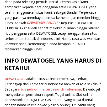
dana pada rekening pemilik user id. Terima kasih kami
sampaikan kepada para pengguna setia DEWATOGEL yang
telah menggunakan situs kami, sebagai Bandar Terpercaya
yang pastinya membayar semua kemenangan member hingga
lunas. Apakah
DEWATOGEL PENIPU
? Reputasi “DEWATOGEL
TERPERCAYA” sudah sangat melekat. puluhan hingga ratusan
ribu pengguna setia DEWATOGEL tetap menggunakan situs
terbesar dan terbaik di Indonesia ini. Hapus rasa was-was dan
khawatir anda, kemenangan anda berapapun PASTI
dibayarkan hingga lunas.
INFO DEWATOGEL YANG HARUS DI
KETAHUI
DEWATOGEL
adalah Situs Online Terpercaya, Terbaik,
Terlengkap dan Terbesar di Indonesia bahkan di Asia sekalipun.
Sebagai
situs judi online terbesar di Indonesia
, Dewatogel
menyediakan permainan seperti Togel online, Slot online,
Sportsbook dan juga Live Casino atau yang biasa dikenal
dengan nama
casino online
(kasino online). Fitur-fitur yang