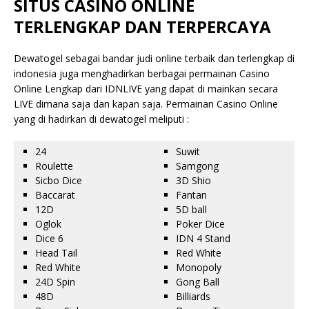
SITUS CASINO ONLINE
TERLENGKAP DAN TERPERCAYA
Dewatogel sebagai bandar judi online terbaik dan terlengkap di
indonesia juga menghadirkan berbagai permainan Casino
Online Lengkap dari IDNLIVE yang dapat di mainkan secara
LIVE dimana saja dan kapan saja. Permainan Casino Online
yang di hadirkan di dewatogel meliputi :
24
Suwit
Roulette
Samgong
Sicbo Dice
3D Shio
Baccarat
Fantan
12D
5D ball
Oglok
Poker Dice
Dice 6
IDN 4 Stand
Head Tail
Red White
Red White
Monopoly
24D Spin
Gong Ball
48D
Billiards