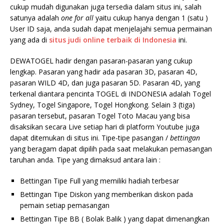
cukup mudah digunakan juga tersedia dalam situs ini, salah
satunya adalah
one for all
yaitu cukup hanya dengan 1 (satu )
User ID saja, anda sudah dapat menjelajahi semua permainan
yang ada di
situs judi online terbaik di Indonesia
ini.
DEWATOGEL hadir dengan pasaran-pasaran yang cukup
lengkap. Pasaran yang hadir ada pasaran 3D, pasaran 4D,
pasaran WILD 4D, dan juga pasaran 5D. Pasaran 4D, yang
terkenal diantara pencinta TOGEL di INDONESIA adalah Togel
Sydney, Togel Singapore, Togel Hongkong. Selain 3 (tiga)
pasaran tersebut, pasaran Togel Toto Macau yang bisa
disaksikan secara Live setiap hari di platform Youtube juga
dapat ditemukan di situs ini. Tipe-tipe pasangan /
bettingan
yang beragam dapat dipilih pada saat melakukan pemasangan
taruhan anda. Tipe yang dimaksud antara lain :
Bettingan Tipe Full yang memiliki hadiah terbesar
Bettingan Tipe Diskon yang memberikan diskon pada
pemain setiap pemasangan
Bettingan Tipe BB ( Bolak Balik ) yang dapat dimenangkan