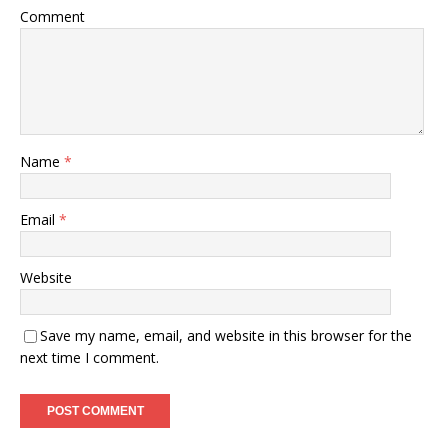
Comment
Name
*
Email
*
Website
Save my name, email, and website in this browser for the
next time I comment.