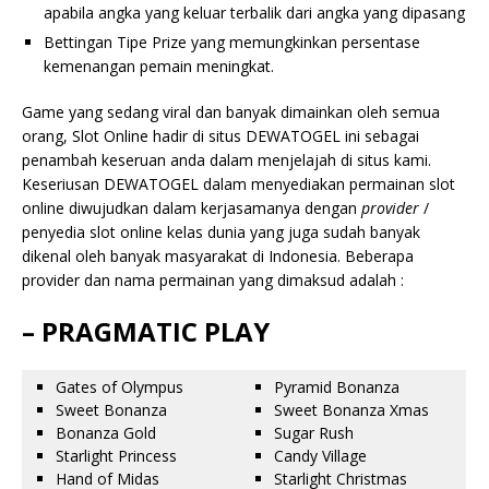
apabila angka yang keluar terbalik dari angka yang dipasang
Bettingan Tipe Prize yang memungkinkan persentase
kemenangan pemain meningkat.
Game yang sedang viral dan banyak dimainkan oleh semua
orang, Slot Online hadir di situs DEWATOGEL ini sebagai
penambah keseruan anda dalam menjelajah di situs kami.
Keseriusan DEWATOGEL dalam menyediakan permainan slot
online diwujudkan dalam kerjasamanya dengan
provider
/
penyedia slot online kelas dunia yang juga sudah banyak
dikenal oleh banyak masyarakat di Indonesia. Beberapa
provider dan nama permainan yang dimaksud adalah :
– PRAGMATIC PLAY
Gates of Olympus
Pyramid Bonanza
Sweet Bonanza
Sweet Bonanza Xmas
Bonanza Gold
Sugar Rush
Starlight Princess
Candy Village
Hand of Midas
Starlight Christmas