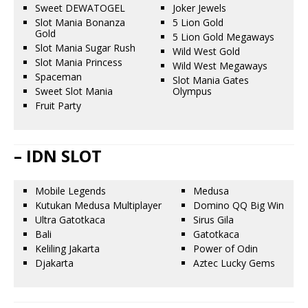
Sweet DEWATOGEL
Joker Jewels
Slot Mania Bonanza
5 Lion Gold
Gold
5 Lion Gold Megaways
Slot Mania Sugar Rush
Wild West Gold
Slot Mania Princess
Wild West Megaways
Spaceman
Slot Mania Gates
Sweet Slot Mania
Olympus
Fruit Party
– IDN SLOT
Mobile Legends
Medusa
Kutukan Medusa Multiplayer
Domino QQ Big Win
Ultra Gatotkaca
Sirus Gila
Bali
Gatotkaca
Keliling Jakarta
Power of Odin
Djakarta
Aztec Lucky Gems