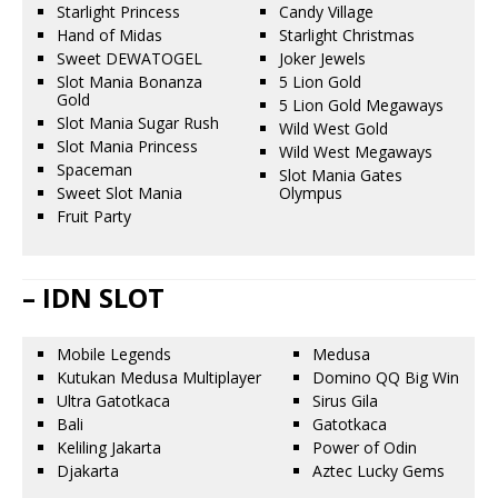
Starlight Princess
Candy Village
Hand of Midas
Starlight Christmas
Sweet DEWATOGEL
Joker Jewels
Slot Mania Bonanza
5 Lion Gold
Gold
5 Lion Gold Megaways
Slot Mania Sugar Rush
Wild West Gold
Slot Mania Princess
Wild West Megaways
Spaceman
Slot Mania Gates
Sweet Slot Mania
Olympus
Fruit Party
– IDN SLOT
Mobile Legends
Medusa
Kutukan Medusa Multiplayer
Domino QQ Big Win
Ultra Gatotkaca
Sirus Gila
Bali
Gatotkaca
Keliling Jakarta
Power of Odin
Djakarta
Aztec Lucky Gems