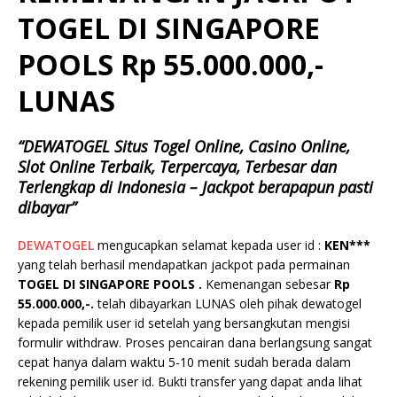
TOGEL DI SINGAPORE
POOLS Rp 55.000.000,-
LUNAS
“DEWATOGEL Situs Togel Online, Casino Online,
Slot Online Terbaik, Terpercaya, Terbesar dan
Terlengkap di Indonesia – Jackpot berapapun pasti
dibayar”
DEWATOGEL
mengucapkan selamat kepada user id :
KEN***
yang telah berhasil mendapatkan jackpot pada permainan
TOGEL DI SINGAPORE POOLS .
Kemenangan sebesar
Rp
55.000.000,-.
telah dibayarkan LUNAS oleh pihak dewatogel
kepada pemilik user id setelah yang bersangkutan mengisi
formulir withdraw. Proses pencairan dana berlangsung sangat
cepat hanya dalam waktu 5-10 menit sudah berada dalam
rekening pemilik user id. Bukti transfer yang dapat anda lihat