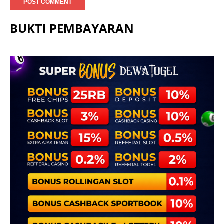
BUKTI PEMBAYARAN