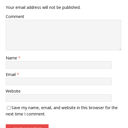
Your email address will not be published.
Comment
Name
*
Email
*
Website
Save my name, email, and website in this browser for the
next time I comment.