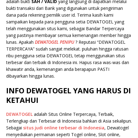
adalah bukti
SAH / VALID
yang langsung di dapatkan melalui
bukti transaksi dari Bank yang digunakan untuk pengiriman
dana pada rekening pemilik user id. Terima kasih kami
sampaikan kepada para pengguna setia DEWATOGEL yang
telah menggunakan situs kami, sebagai Bandar Terpercaya
yang pastinya membayar semua kemenangan member hingga
lunas. Apakah
DEWATOGEL PENIPU
? Reputasi “DEWATOGEL
TERPERCAYA” sudah sangat melekat. puluhan hingga ratusan
ribu pengguna setia DEWATOGEL tetap menggunakan situs
terbesar dan terbaik di Indonesia ini. Hapus rasa was-was dan
khawatir anda, kemenangan anda berapapun PASTI
dibayarkan hingga lunas.
INFO DEWATOGEL YANG HARUS DI
KETAHUI
DEWATOGEL
adalah Situs Online Terpercaya, Terbaik,
Terlengkap dan Terbesar di Indonesia bahkan di Asia sekalipun.
Sebagai
situs judi online terbesar di Indonesia
, Dewatogel
menyediakan permainan seperti Togel online, Slot online,