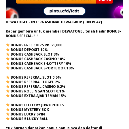
DEWATOGEL - INTERNASIONAL DEWA GRUP (IDN PLAY)
Kabar gembira untuk member DEWATOGEL telah Hadir
BONUS-
BONUS SPECIAL
!!!
BONUS FREE CHIPS RP. 25,000
BONUS DEPOSIT 10%
BONUS CASHBACK SLOT 3%
BONUS CASHBACK CASINO 10%
BONUS CASHBACK E-LOTTERY 10%
BONUS CASHBACK SPORTBOOK 10%
BONUS REFERRAL SLOT 0.5%
BONUS REFERRAL TOGEL 2%
BONUS REFERRAL CASINO 0.2%
BONUS ROLLINGAN SLOT 0.1%
BONUS EXTRA AJAK TEMAN 15%
BONUS LOTTERY JOWOPOOLS
BONUS MYSTERY BOX
BONUS LUCKY SPIN
BONUS 5 LUCKY BALL
Yuk buruan dapatkan bonus bonus nya dan daftar di