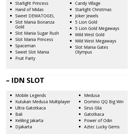
Starlight Princess
Candy Village
Hand of Midas
Starlight Christmas
Sweet DEWATOGEL
Joker Jewels
Slot Mania Bonanza
5 Lion Gold
Gold
5 Lion Gold Megaways
Slot Mania Sugar Rush
Wild West Gold
Slot Mania Princess
Wild West Megaways
Spaceman
Slot Mania Gates
Sweet Slot Mania
Olympus
Fruit Party
– IDN SLOT
Mobile Legends
Medusa
Kutukan Medusa Multiplayer
Domino QQ Big Win
Ultra Gatotkaca
Sirus Gila
Bali
Gatotkaca
Keliling Jakarta
Power of Odin
Djakarta
Aztec Lucky Gems