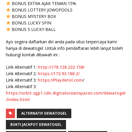
BONUS EXTRA AJAK TEMAN 15%
BONUS LOTTERY JOWOPOOLS
BONUS MYSTERY BOX
BONUS LUCKY SPIN
BONUS 5 LUCKY BALL
Ayo segera daftarkan diri anda pada situs terpercaya kami
hanya di dewatogel. Untuk info pendaftaran lebih lanjut boleh
hubungi kontak dibawah ini :
Link Alternatif 1:
http://178.128.222.158/
Link Alternatif 2:
https://172.93.186.2/
Link Alternatif 3:
https://
Playdetol.com
/
Link Alternatif 3:
https://orbit.sgp1.cdn.digitaloceanspaces.com/dewatogel
/index.html
ALTERNATIF DEWATOGEL
BUKTI JACKPOT DEWATOGEL