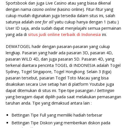
Sportsbook dan juga Live Casino atau yang biasa dikenal
dengan nama
casino online
(kasino online). Fitur-fitur yang
cukup mudah digunakan juga tersedia dalam situs ini, salah
satunya adalah
one for all
yaitu cukup hanya dengan 1 (satu )
User ID saja, anda sudah dapat menjelajahi semua permainan
yang ada di
situs judi
online terbaik di Indonesia
ini.
DEWATOGEL hadir dengan pasaran-pasaran yang cukup
lengkap. Pasaran yang hadir ada pasaran 3D, pasaran 4D,
pasaran WILD 4D, dan juga pasaran 5D. Pasaran 4D, yang
terkenal diantara pencinta TOGEL di INDONESIA adalah Togel
Sydney, Togel Singapore, Togel Hongkong. Selain 3 (tiga)
pasaran tersebut, pasaran Togel Toto Macau yang bisa
disaksikan secara Live setiap hari di platform Youtube juga
dapat ditemukan di situs ini. Tipe-tipe pasangan /
bettingan
yang beragam dapat dipilih pada saat melakukan pemasangan
taruhan anda. Tipe yang dimaksud antara lain :
Bettingan Tipe Full yang memiliki hadiah terbesar
Bettingan Tipe Diskon yang memberikan diskon pada