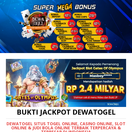
BUKTI JACKPOT DEWATOGEL
DEWATOGEL SITUS TOGEL ONLINE, CASINO ONLINE, SLOT
ONLINE & JUDI BOLA ONLINE TERBAIK TERPERCAYA &
TERBESAR DI INDONESIA