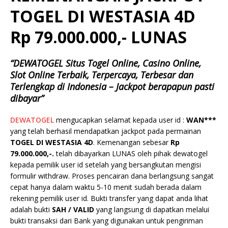
TOGEL DI WESTASIA 4D
Rp 79.000.000,- LUNAS
“DEWATOGEL Situs Togel Online, Casino Online,
Slot Online Terbaik, Terpercaya, Terbesar dan
Terlengkap di Indonesia – Jackpot berapapun pasti
dibayar”
DEWATOGEL
mengucapkan selamat kepada user id :
WAN***
yang telah berhasil mendapatkan jackpot pada permainan
TOGEL DI WESTASIA 4D
.
Kemenangan sebesar
Rp
79.000.000
,-.
telah dibayarkan LUNAS oleh pihak dewatogel
kepada pemilik user id setelah yang bersangkutan mengisi
formulir withdraw. Proses pencairan dana berlangsung sangat
cepat hanya dalam waktu 5-10 menit sudah berada dalam
rekening pemilik user id. Bukti transfer yang dapat anda lihat
adalah bukti
SAH / VALID
yang langsung di dapatkan melalui
bukti transaksi dari Bank yang digunakan untuk pengiriman