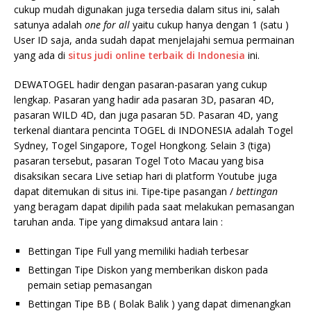
cukup mudah digunakan juga tersedia dalam situs ini, salah
satunya adalah
one for all
yaitu cukup hanya dengan 1 (satu )
User ID saja, anda sudah dapat menjelajahi semua permainan
yang ada di
situs judi
online terbaik di Indonesia
ini.
DEWATOGEL hadir dengan pasaran-pasaran yang cukup
lengkap. Pasaran yang hadir ada pasaran 3D, pasaran 4D,
pasaran WILD 4D, dan juga pasaran 5D. Pasaran 4D, yang
terkenal diantara pencinta TOGEL di INDONESIA adalah Togel
Sydney, Togel Singapore, Togel Hongkong. Selain 3 (tiga)
pasaran tersebut, pasaran Togel Toto Macau yang bisa
disaksikan secara Live setiap hari di platform Youtube juga
dapat ditemukan di situs ini. Tipe-tipe pasangan /
bettingan
yang beragam dapat dipilih pada saat melakukan pemasangan
taruhan anda. Tipe yang dimaksud antara lain :
Bettingan Tipe Full yang memiliki hadiah terbesar
Bettingan Tipe Diskon yang memberikan diskon pada
pemain setiap pemasangan
Bettingan Tipe BB ( Bolak Balik ) yang dapat dimenangkan