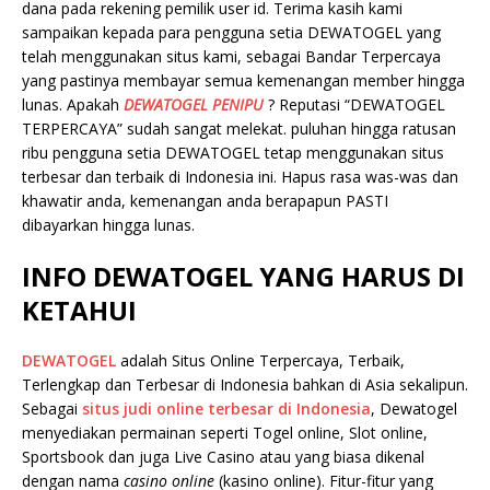
dana pada rekening pemilik user id. Terima kasih kami
sampaikan kepada para pengguna setia DEWATOGEL yang
telah menggunakan situs kami, sebagai Bandar Terpercaya
yang pastinya membayar semua kemenangan member hingga
lunas. Apakah
DEWATOGEL PENIPU
? Reputasi “DEWATOGEL
TERPERCAYA” sudah sangat melekat. puluhan hingga ratusan
ribu pengguna setia DEWATOGEL tetap menggunakan situs
terbesar dan terbaik di Indonesia ini. Hapus rasa was-was dan
khawatir anda, kemenangan anda berapapun PASTI
dibayarkan hingga lunas.
INFO DEWATOGEL YANG HARUS DI
KETAHUI
DEWATOGEL
adalah Situs Online Terpercaya, Terbaik,
Terlengkap dan Terbesar di Indonesia bahkan di Asia sekalipun.
Sebagai
situs judi online terbesar di Indonesia
, Dewatogel
menyediakan permainan seperti Togel online, Slot online,
Sportsbook dan juga Live Casino atau yang biasa dikenal
dengan nama
casino online
(kasino online). Fitur-fitur yang