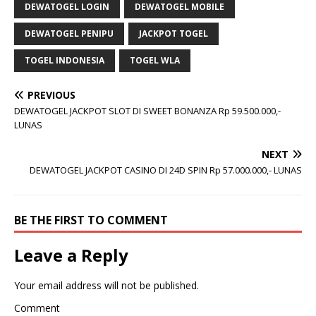
DEWATOGEL LOGIN
DEWATOGEL MOBILE
DEWATOGEL PENIPU
JACKPOT TOGEL
TOGEL INDONESIA
TOGEL WLA
PREVIOUS
DEWATOGEL JACKPOT SLOT DI SWEET BONANZA Rp 59.500.000,-
LUNAS
NEXT
DEWATOGEL JACKPOT CASINO DI 24D SPIN Rp 57.000.000,- LUNAS
BE THE FIRST TO COMMENT
Leave a Reply
Your email address will not be published.
Comment