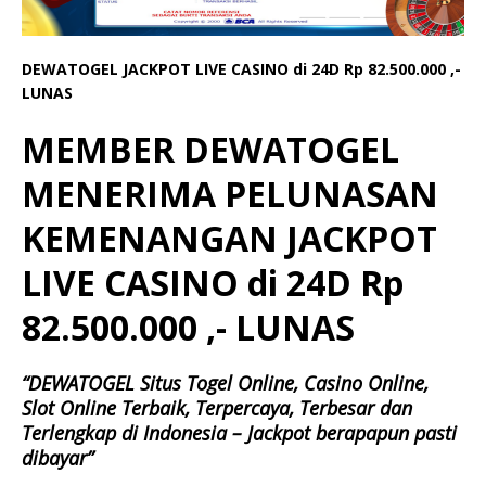
DEWATOGEL JACKPOT LIVE CASINO di 24D Rp 82.500.000 ,-
LUNAS
MEMBER DEWATOGEL
MENERIMA PELUNASAN
KEMENANGAN JACKPOT
LIVE CASINO di 24D Rp
82.500.000 ,- LUNAS
“DEWATOGEL Situs Togel Online, Casino Online,
Slot Online Terbaik, Terpercaya, Terbesar dan
Terlengkap di Indonesia – Jackpot berapapun pasti
dibayar”