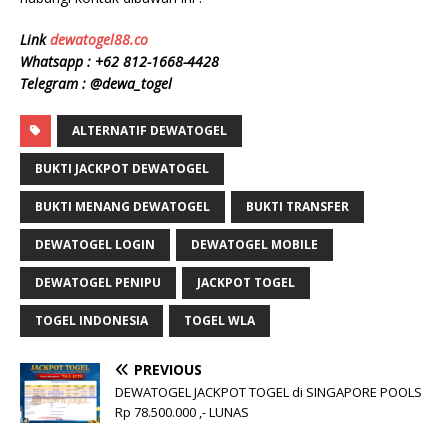
Link
dewatogel88.co
Whatsapp : +62 812-1668-4428
Telegram : @dewa_togel
ALTERNATIF DEWATOGEL
BUKTI JACKPOT DEWATOGEL
BUKTI MENANG DEWATOGEL
BUKTI TRANSFER
DEWATOGEL LOGIN
DEWATOGEL MOBILE
DEWATOGEL PENIPU
JACKPOT TOGEL
TOGEL INDONESIA
TOGEL WLA
PREVIOUS
DEWATOGEL JACKPOT TOGEL di SINGAPORE POOLS
Rp 78.500.000 ,- LUNAS