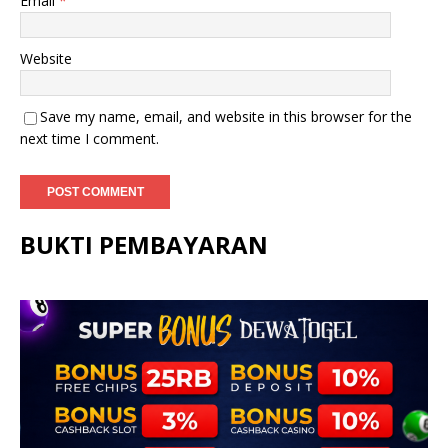
Email
*
Website
Save my name, email, and website in this browser for the
next time I comment.
BUKTI PEMBAYARAN