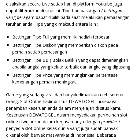
disaksikan secara Live setiap hari di platform Youtube juga
dapat ditemukan di situs ini. Tipe-tipe pasangan /
bettingan
yang beragam dapat dipilih pada saat melakukan pemasangan
taruhan anda. Tipe yang dimaksud antara lain :
Bettingan Tipe Full yang memiliki hadiah terbesar
Bettingan Tipe Diskon yang memberikan diskon pada
pemain setiap pemasangan
Bettingan Tipe BB ( Bolak Balik ) yang dapat dimenangkan
apabila angka yang keluar terbalik dari angka yang dipasang
Bettingan Tipe Prize yang memungkinkan persentase
kemenangan pemain meningkat.
Game yang sedang viral dan banyak dimainkan oleh semua
orang, Slot Online hadir di situs DEWATOGEL ini sebagai
penambah keseruan anda dalam menjelajah di situs kami.
Keseriusan DEWATOGEL dalam menyediakan permainan slot
online diwujudkan dalam kerjasamanya dengan
provider
/
penyedia slot online kelas dunia yang juga sudah banyak
dikenal oleh banyak masyarakat di Indonesia. Beberapa