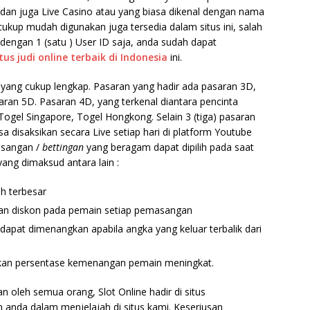
k dan juga Live Casino atau yang biasa dikenal dengan nama
g cukup mudah digunakan juga tersedia dalam situs ini, salah
dengan 1 (satu ) User ID saja, anda sudah dapat
itus judi online terbaik di Indonesia
ini.
ang cukup lengkap. Pasaran yang hadir ada pasaran 3D,
ran 5D. Pasaran 4D, yang terkenal diantara pencinta
gel Singapore, Togel Hongkong. Selain 3 (tiga) pasaran
a disaksikan secara Live setiap hari di platform Youtube
pasangan /
bettingan
yang beragam dapat dipilih pada saat
ng dimaksud antara lain :
ah terbesar
an diskon pada pemain setiap pemasangan
 dapat dimenangkan apabila angka yang keluar terbalik dari
nkan persentase kemenangan pemain meningkat.
 oleh semua orang, Slot Online hadir di situs
nda dalam menjelajah di situs kami. Keseriusan