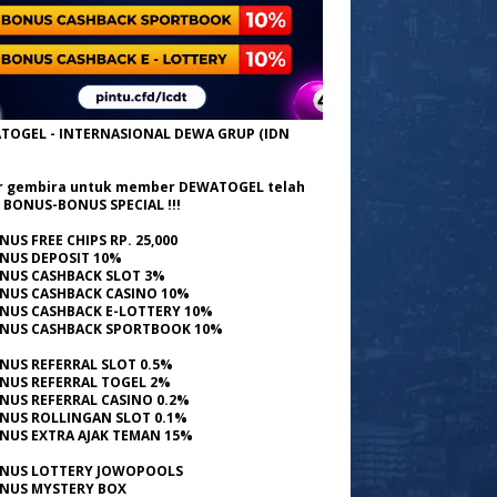
TOGEL - INTERNASIONAL DEWA GRUP (IDN
r gembira untuk member DEWATOGEL telah
r
BONUS-BONUS SPECIAL
!!!
US FREE CHIPS RP. 25,000
NUS DEPOSIT 10%
NUS CASHBACK SLOT 3%
NUS CASHBACK CASINO 10%
NUS CASHBACK E-LOTTERY 10%
NUS CASHBACK SPORTBOOK 10%
NUS REFERRAL SLOT 0.5%
NUS REFERRAL TOGEL 2%
NUS REFERRAL CASINO 0.2%
NUS ROLLINGAN SLOT 0.1%
NUS EXTRA AJAK TEMAN 15%
NUS LOTTERY JOWOPOOLS
NUS MYSTERY BOX