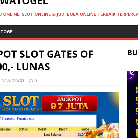
EWATOGEL
 ONLINE, SLOT ONLINE & JUDI BOLA ONLINE TERBAIK TERPERCA
ATOGEL
OT SLOT GATES OF
BU
00,- LUNAS
ot DEWATOGEL
0