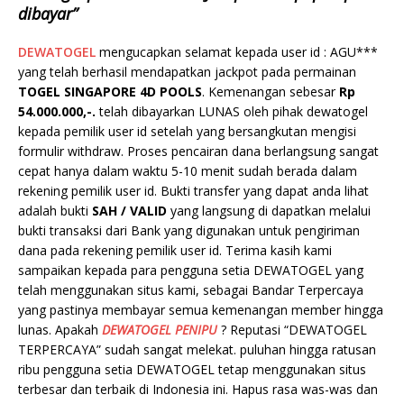
dibayar”
DEWATOGEL
mengucapkan selamat kepada user id : AGU***
yang telah berhasil mendapatkan jackpot pada permainan
TOGEL SINGAPORE 4D POOLS
. Kemenangan sebesar
Rp
54.000.000,-.
telah dibayarkan LUNAS oleh pihak dewatogel
kepada pemilik user id setelah yang bersangkutan mengisi
formulir withdraw. Proses pencairan dana berlangsung sangat
cepat hanya dalam waktu 5-10 menit sudah berada dalam
rekening pemilik user id. Bukti transfer yang dapat anda lihat
adalah bukti
SAH / VALID
yang langsung di dapatkan melalui
bukti transaksi dari Bank yang digunakan untuk pengiriman
dana pada rekening pemilik user id. Terima kasih kami
sampaikan kepada para pengguna setia DEWATOGEL yang
telah menggunakan situs kami, sebagai Bandar Terpercaya
yang pastinya membayar semua kemenangan member hingga
lunas. Apakah
DEWATOGEL PENIPU
? Reputasi “DEWATOGEL
TERPERCAYA” sudah sangat melekat. puluhan hingga ratusan
ribu pengguna setia DEWATOGEL tetap menggunakan situs
terbesar dan terbaik di Indonesia ini. Hapus rasa was-was dan