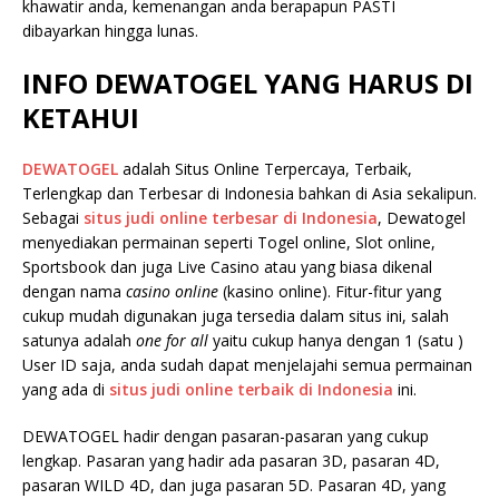
khawatir anda, kemenangan anda berapapun PASTI
dibayarkan hingga lunas.
INFO DEWATOGEL YANG HARUS DI
KETAHUI
DEWATOGEL
adalah Situs Online Terpercaya, Terbaik,
Terlengkap dan Terbesar di Indonesia bahkan di Asia sekalipun.
Sebagai
situs judi online terbesar di Indonesia
, Dewatogel
menyediakan permainan seperti Togel online, Slot online,
Sportsbook dan juga Live Casino atau yang biasa dikenal
dengan nama
casino online
(kasino online). Fitur-fitur yang
cukup mudah digunakan juga tersedia dalam situs ini, salah
satunya adalah
one for all
yaitu cukup hanya dengan 1 (satu )
User ID saja, anda sudah dapat menjelajahi semua permainan
yang ada di
situs judi online terbaik di Indonesia
ini.
DEWATOGEL hadir dengan pasaran-pasaran yang cukup
lengkap. Pasaran yang hadir ada pasaran 3D, pasaran 4D,
pasaran WILD 4D, dan juga pasaran 5D. Pasaran 4D, yang