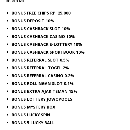
antara lain :
BONUS FREE CHIPS RP. 25,000
BONUS DEPOSIT 10%
BONUS CASHBACK SLOT 10%
BONUS CASHBACK CASINO 10%
BONUS CASHBACK E-LOTTERY 10%
BONUS CASHBACK SPORTBOOK 10%
BONUS REFERRAL SLOT 0.5%
BONUS REFERRAL TOGEL 2%
BONUS REFERRAL CASINO 0.2%
BONUS ROLLINGAN SLOT 0.1%
BONUS EXTRA AJAK TEMAN 15%
BONUS LOTTERY JOWOPOOLS
BONUS MYSTERY BOX
BONUS LUCKY SPIN
BONUS 5 LUCKY BALL