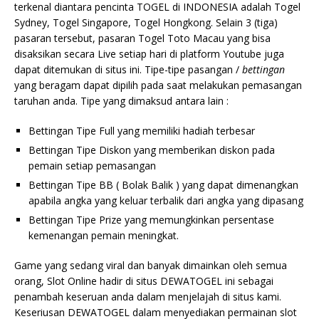
terkenal diantara pencinta TOGEL di INDONESIA adalah Togel
Sydney, Togel Singapore, Togel Hongkong. Selain 3 (tiga)
pasaran tersebut, pasaran Togel Toto Macau yang bisa
disaksikan secara Live setiap hari di platform Youtube juga
dapat ditemukan di situs ini. Tipe-tipe pasangan /
bettingan
yang beragam dapat dipilih pada saat melakukan pemasangan
taruhan anda. Tipe yang dimaksud antara lain :
Bettingan Tipe Full yang memiliki hadiah terbesar
Bettingan Tipe Diskon yang memberikan diskon pada
pemain setiap pemasangan
Bettingan Tipe BB ( Bolak Balik ) yang dapat dimenangkan
apabila angka yang keluar terbalik dari angka yang dipasang
Bettingan Tipe Prize yang memungkinkan persentase
kemenangan pemain meningkat.
Game yang sedang viral dan banyak dimainkan oleh semua
orang, Slot Online hadir di situs DEWATOGEL ini sebagai
penambah keseruan anda dalam menjelajah di situs kami.
Keseriusan DEWATOGEL dalam menyediakan permainan slot