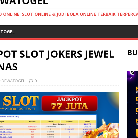
EWATOGEL
 ONLINE, SLOT ONLINE & JUDI BOLA ONLINE TERBAIK TERPERCA
ATOGEL
OT SLOT JOKERS JEWEL
BU
UNAS
ot DEWATOGEL
0