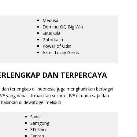
Medusa
Domino QQ Big Win
Sirus Gila
Gatotkaca
Power of Odin
Aztec Lucky Gems
TERLENGKAP DAN TERPERCAYA
k dan terlengkap di indonesia juga menghadirkan berbagai
VE yang dapat di mainkan secara LIVE dimana saja dan
hadirkan di dewatogel meliputi :
Suwit
Samgong
3D Shio
Fantan