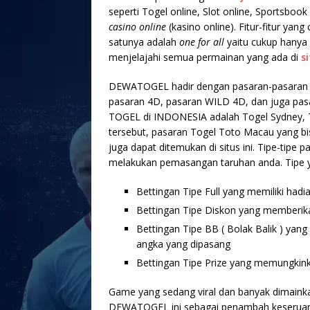
seperti Togel online, Slot online, Sportsboo
casino online
(kasino online). Fitur-fitur yan
satunya adalah
one for all
yaitu cukup hanya 
menjelajahi semua permainan yang ada di
s
DEWATOGEL hadir dengan pasaran-pasaran y
pasaran 4D, pasaran WILD 4D, dan juga pasa
TOGEL di INDONESIA adalah Togel Sydney, To
tersebut, pasaran Togel Toto Macau yang bis
juga dapat ditemukan di situs ini. Tipe-tipe 
melakukan pemasangan taruhan anda. Tipe ya
Bettingan Tipe Full yang memiliki hadi
Bettingan Tipe Diskon yang memberik
Bettingan Tipe BB ( Bolak Balik ) yang
angka yang dipasang
Bettingan Tipe Prize yang memungki
Game yang sedang viral dan banyak dimainkan
DEWATOGEL ini sebagai penambah keseruan a