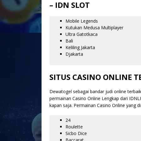
– IDN SLOT
Mobile Legends
Kutukan Medusa Multiplayer
Ultra Gatotkaca
Bali
Keliling Jakarta
Djakarta
SITUS CASINO ONLINE 
Dewatogel sebagai bandar judi online terbai
permainan Casino Online Lengkap dari IDNLI
kapan saja. Permainan Casino Online yang di 
24
Roulette
Sicbo Dice
Baccarat