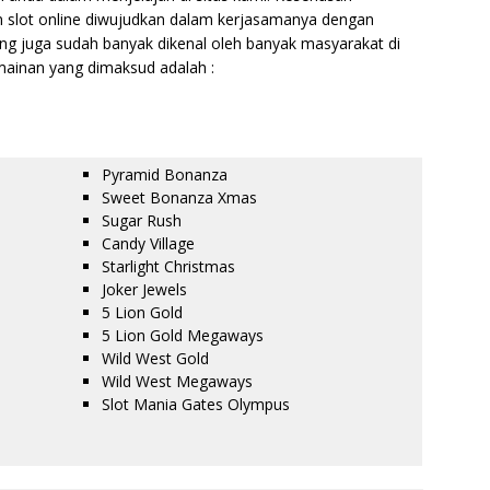
lot online diwujudkan dalam kerjasamanya dengan
yang juga sudah banyak dikenal oleh banyak masyarakat di
mainan yang dimaksud adalah :
Pyramid Bonanza
Sweet Bonanza Xmas
Sugar Rush
Candy Village
Starlight Christmas
Joker Jewels
5 Lion Gold
5 Lion Gold Megaways
Wild West Gold
Wild West Megaways
Slot Mania Gates Olympus