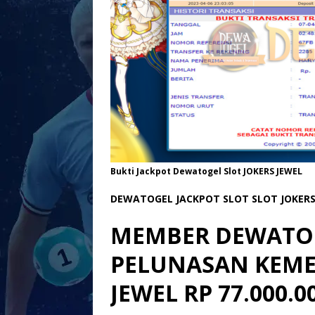
Bukti Jackpot Dewatogel Slot JOKERS JEWEL
DEWATOGEL JACKPOT SLOT SLOT JOKERS J
MEMBER DEWATO
PELUNASAN KEME
JEWEL RP 77.000.0