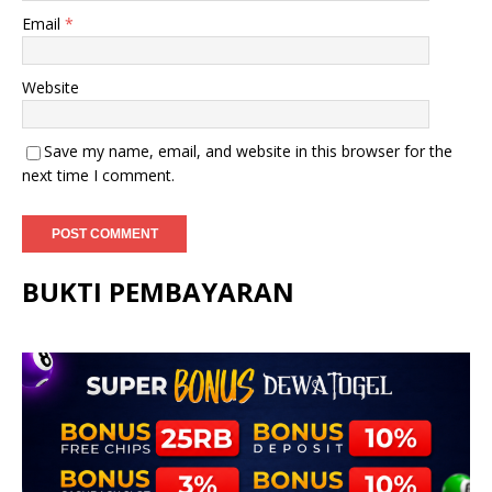
Email
*
Website
Save my name, email, and website in this browser for the
next time I comment.
BUKTI PEMBAYARAN