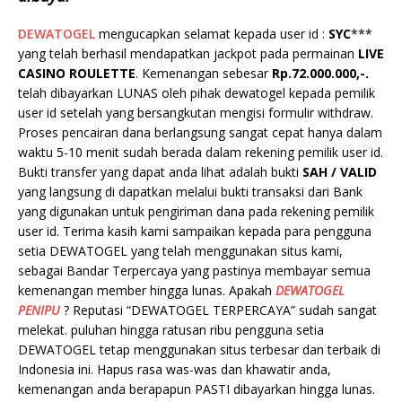
DEWATOGEL
mengucapkan selamat kepada user id :
SYC
***
yang telah berhasil mendapatkan jackpot pada permainan
LIVE
CASINO ROULETTE
. Kemenangan sebesar
Rp.72.000.000,-.
telah dibayarkan LUNAS oleh pihak dewatogel kepada pemilik
user id setelah yang bersangkutan mengisi formulir withdraw.
Proses pencairan dana berlangsung sangat cepat hanya dalam
waktu 5-10 menit sudah berada dalam rekening pemilik user id.
Bukti transfer yang dapat anda lihat adalah bukti
SAH / VALID
yang langsung di dapatkan melalui bukti transaksi dari Bank
yang digunakan untuk pengiriman dana pada rekening pemilik
user id. Terima kasih kami sampaikan kepada para pengguna
setia DEWATOGEL yang telah menggunakan situs kami,
sebagai Bandar Terpercaya yang pastinya membayar semua
kemenangan member hingga lunas. Apakah
DEWATOGEL
PENIPU
? Reputasi “DEWATOGEL TERPERCAYA” sudah sangat
melekat. puluhan hingga ratusan ribu pengguna setia
DEWATOGEL tetap menggunakan situs terbesar dan terbaik di
Indonesia ini. Hapus rasa was-was dan khawatir anda,
kemenangan anda berapapun PASTI dibayarkan hingga lunas.