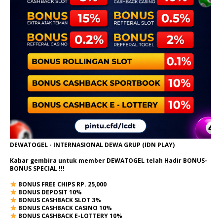
DEWATOGEL - INTERNASIONAL DEWA GRUP (IDN PLAY)
Kabar gembira untuk member DEWATOGEL telah Hadir
BONUS-
BONUS SPECIAL
!!!
BONUS FREE CHIPS RP. 25,000
BONUS DEPOSIT 10%
BONUS CASHBACK SLOT 3%
BONUS CASHBACK CASINO 10%
BONUS CASHBACK E-LOTTERY 10%