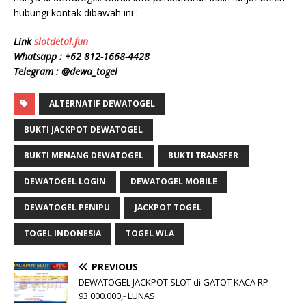
hubungi kontak dibawah ini :
Link
slotdetol.fun
Whatsapp : +62 812-1668-4428
Telegram : @dewa_togel
ALTERNATIF DEWATOGEL
BUKTI JACKPOT DEWATOGEL
BUKTI MENANG DEWATOGEL
BUKTI TRANSFER
DEWATOGEL LOGIN
DEWATOGEL MOBILE
DEWATOGEL PENIPU
JACKPOT TOGEL
TOGEL INDONESIA
TOGEL WLA
PREVIOUS
DEWATOGEL JACKPOT SLOT di GATOT KACA RP
93.000.000,- LUNAS