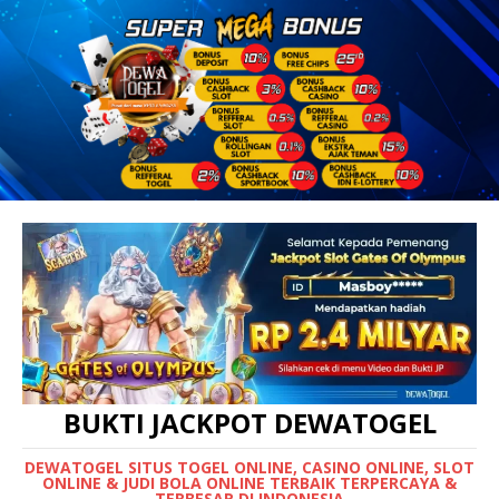
BUKTI JACKPOT DEWATOGEL
DEWATOGEL SITUS TOGEL ONLINE, CASINO ONLINE, SLOT
ONLINE & JUDI BOLA ONLINE TERBAIK TERPERCAYA &
TERBESAR DI INDONESIA