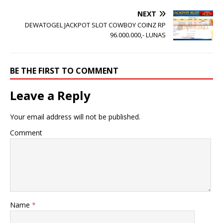
NEXT
DEWATOGEL JACKPOT SLOT COWBOY COINZ RP
96.000.000,- LUNAS
BE THE FIRST TO COMMENT
Leave a Reply
Your email address will not be published.
Comment
Name
*