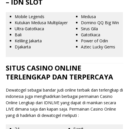
– IDN SLOT
Mobile Legends
Medusa
Kutukan Medusa Multiplayer
Domino QQ Big Win
Ultra Gatotkaca
Sirus Gila
Bali
Gatotkaca
Keliling Jakarta
Power of Odin
Djakarta
Aztec Lucky Gems
SITUS CASINO ONLINE
TERLENGKAP DAN TERPERCAYA
Dewatogel sebagai bandar judi online terbaik dan terlengkap di
indonesia juga menghadirkan berbagai permainan Casino
Online Lengkap dari IDNLIVE yang dapat di mainkan secara
LIVE dimana saja dan kapan saja. Permainan Casino Online
yang di hadirkan di dewatogel meliputi :
24
Suwit