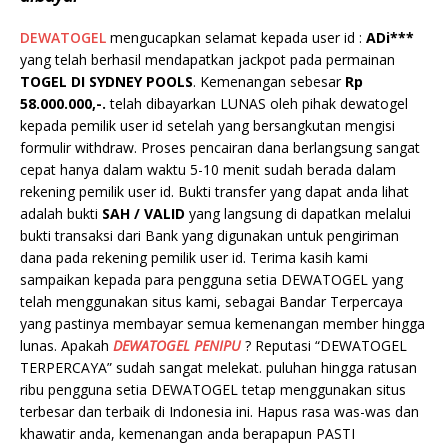
DEWATOGEL
mengucapkan selamat kepada user id :
ADi***
yang telah berhasil mendapatkan jackpot pada permainan
TOGEL DI SYDNEY POOLS
. Kemenangan sebesar
Rp
58.000.000
,-.
telah dibayarkan LUNAS oleh pihak dewatogel
kepada pemilik user id setelah yang bersangkutan mengisi
formulir withdraw. Proses pencairan dana berlangsung sangat
cepat hanya dalam waktu 5-10 menit sudah berada dalam
rekening pemilik user id. Bukti transfer yang dapat anda lihat
adalah bukti
SAH / VALID
yang langsung di dapatkan melalui
bukti transaksi dari Bank yang digunakan untuk pengiriman
dana pada rekening pemilik user id. Terima kasih kami
sampaikan kepada para pengguna setia DEWATOGEL yang
telah menggunakan situs kami, sebagai Bandar Terpercaya
yang pastinya membayar semua kemenangan member hingga
lunas. Apakah
DEWATOGEL PENIPU
? Reputasi “DEWATOGEL
TERPERCAYA” sudah sangat melekat. puluhan hingga ratusan
ribu pengguna setia DEWATOGEL tetap menggunakan situs
terbesar dan terbaik di Indonesia ini. Hapus rasa was-was dan
khawatir anda, kemenangan anda berapapun PASTI