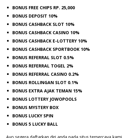
BONUS FREE CHIPS RP. 25,000
BONUS DEPOSIT 10%
BONUS CASHBACK SLOT 10%
BONUS CASHBACK CASINO 10%
BONUS CASHBACK E-LOTTERY 10%
BONUS CASHBACK SPORTBOOK 10%
BONUS REFERRAL SLOT 0.5%
BONUS REFERRAL TOGEL 2%
BONUS REFERRAL CASINO 0.2%
BONUS ROLLINGAN SLOT 0.1%
BONUS EXTRA AJAK TEMAN 15%
BONUS LOTTERY JOWOPOOLS
BONUS MYSTERY BOX
BONUS LUCKY SPIN
BONUS 5 LUCKY BALL
Ayo segera daftarkan diri anda pada situs terpercaya kami