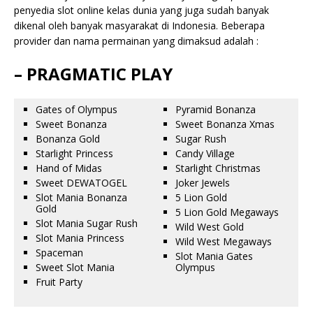
penyedia slot online kelas dunia yang juga sudah banyak
dikenal oleh banyak masyarakat di Indonesia. Beberapa
provider dan nama permainan yang dimaksud adalah :
– PRAGMATIC PLAY
Gates of Olympus
Pyramid Bonanza
Sweet Bonanza
Sweet Bonanza Xmas
Bonanza Gold
Sugar Rush
Starlight Princess
Candy Village
Hand of Midas
Starlight Christmas
Sweet DEWATOGEL
Joker Jewels
Slot Mania Bonanza
5 Lion Gold
Gold
5 Lion Gold Megaways
Slot Mania Sugar Rush
Wild West Gold
Slot Mania Princess
Wild West Megaways
Spaceman
Slot Mania Gates
Sweet Slot Mania
Olympus
Fruit Party