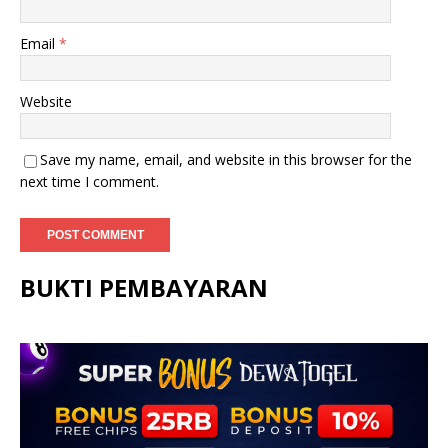
Email
*
Website
Save my name, email, and website in this browser for the
next time I comment.
BUKTI PEMBAYARAN