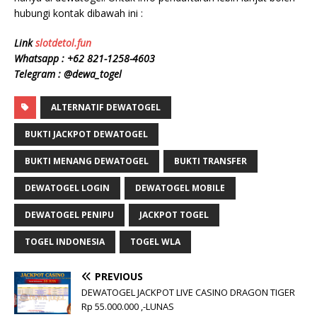
hubungi kontak dibawah ini :
Link
slotdetol.fun
Whatsapp :
+62 821-1258-4603
Telegram : @dewa_togel
ALTERNATIF DEWATOGEL
BUKTI JACKPOT DEWATOGEL
BUKTI MENANG DEWATOGEL
BUKTI TRANSFER
DEWATOGEL LOGIN
DEWATOGEL MOBILE
DEWATOGEL PENIPU
JACKPOT TOGEL
TOGEL INDONESIA
TOGEL WLA
PREVIOUS
DEWATOGEL JACKPOT LIVE CASINO DRAGON TIGER
Rp 55.000.000 ,-LUNAS