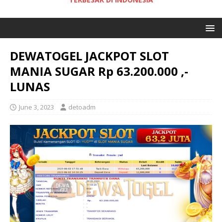
DEWATOGEL JACKPOT SLOT
MANIA SUGAR Rp 63.200.000 ,-
LUNAS
June 3, 2023
detoadm