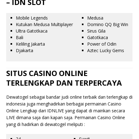
– IDN SLOT
Mobile Legends
Medusa
Kutukan Medusa Multiplayer
Domino QQ Big Win
Ultra Gatotkaca
Sirus Gila
Bali
Gatotkaca
Keliling Jakarta
Power of Odin
Djakarta
Aztec Lucky Gems
SITUS CASINO ONLINE
TERLENGKAP DAN TERPERCAYA
Dewatogel sebagai bandar judi online terbaik dan terlengkap di
indonesia juga menghadirkan berbagai permainan Casino
Online Lengkap dari IDNLIVE yang dapat di mainkan secara
LIVE dimana saja dan kapan saja. Permainan Casino Online
yang di hadirkan di dewatogel meliputi :
24
Suwit