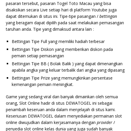
pasaran tersebut, pasaran Togel Toto Macau yang bisa
disaksikan secara Live setiap hari di platform Youtube juga
dapat ditemukan di situs ini. Tipe-tipe pasangan /
bettingan
yang beragam dapat dipilih pada saat melakukan pemasangan
taruhan anda. Tipe yang dimaksud antara lain :
Bettingan Tipe Full yang memiliki hadiah terbesar
Bettingan Tipe Diskon yang memberikan diskon pada
pemain setiap pemasangan
Bettingan Tipe BB ( Bolak Balik ) yang dapat dimenangkan
apabila angka yang keluar terbalik dari angka yang dipasang
Bettingan Tipe Prize yang memungkinkan persentase
kemenangan pemain meningkat.
Game yang sedang viral dan banyak dimainkan oleh semua
orang, Slot Online hadir di situs DEWATOGEL ini sebagai
penambah keseruan anda dalam menjelajah di situs kami.
Keseriusan DEWATOGEL dalam menyediakan permainan slot
online diwujudkan dalam kerjasamanya dengan
provider
/
penyedia slot online kelas dunia yang juga sudah banyak