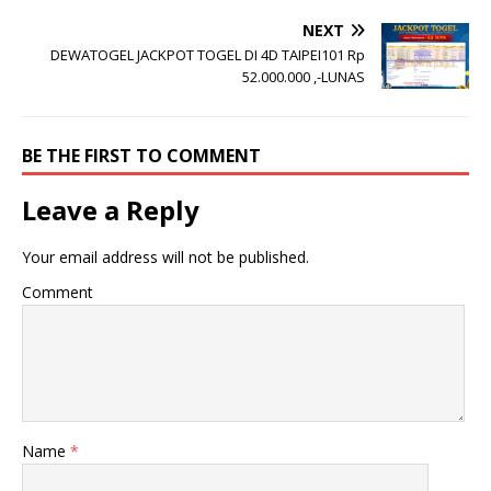
NEXT
DEWATOGEL JACKPOT TOGEL DI 4D TAIPEI101 Rp
52.000.000 ,-LUNAS
BE THE FIRST TO COMMENT
Leave a Reply
Your email address will not be published.
Comment
Name
*