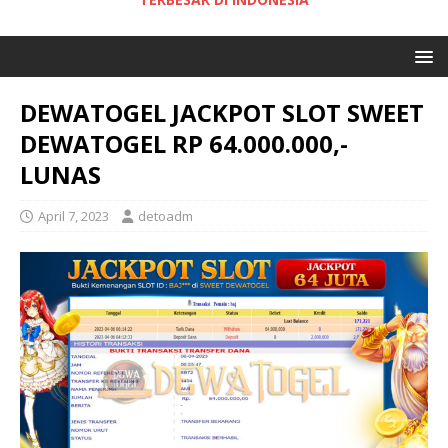
DEWATOGEL JACKPOT SLOT SWEET
DEWATOGEL RP 64.000.000,-
LUNAS
April 7, 2023
detoadm