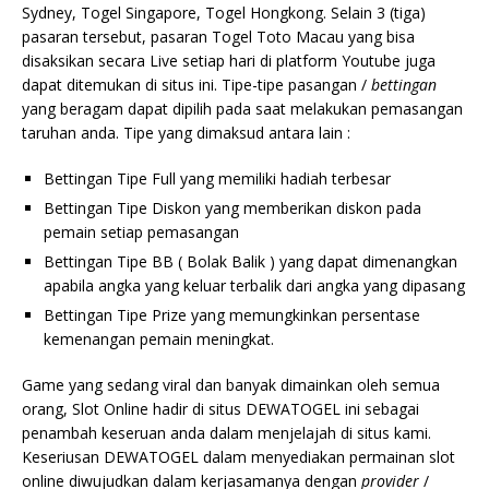
Sydney, Togel Singapore, Togel Hongkong. Selain 3 (tiga)
pasaran tersebut, pasaran Togel Toto Macau yang bisa
disaksikan secara Live setiap hari di platform Youtube juga
dapat ditemukan di situs ini. Tipe-tipe pasangan /
bettingan
yang beragam dapat dipilih pada saat melakukan pemasangan
taruhan anda. Tipe yang dimaksud antara lain :
Bettingan Tipe Full yang memiliki hadiah terbesar
Bettingan Tipe Diskon yang memberikan diskon pada
pemain setiap pemasangan
Bettingan Tipe BB ( Bolak Balik ) yang dapat dimenangkan
apabila angka yang keluar terbalik dari angka yang dipasang
Bettingan Tipe Prize yang memungkinkan persentase
kemenangan pemain meningkat.
Game yang sedang viral dan banyak dimainkan oleh semua
orang, Slot Online hadir di situs DEWATOGEL ini sebagai
penambah keseruan anda dalam menjelajah di situs kami.
Keseriusan DEWATOGEL dalam menyediakan permainan slot
online diwujudkan dalam kerjasamanya dengan
provider
/