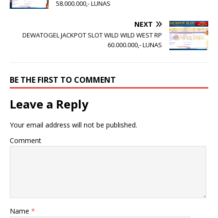
58.000.000,- LUNAS
NEXT
DEWATOGEL JACKPOT SLOT WILD WILD WEST RP
60.000.000,- LUNAS
BE THE FIRST TO COMMENT
Leave a Reply
Your email address will not be published.
Comment
Name
*