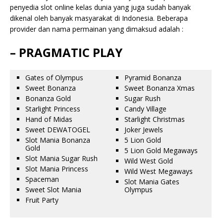
penyedia slot online kelas dunia yang juga sudah banyak
dikenal oleh banyak masyarakat di Indonesia. Beberapa
provider dan nama permainan yang dimaksud adalah :
– PRAGMATIC PLAY
Gates of Olympus
Pyramid Bonanza
Sweet Bonanza
Sweet Bonanza Xmas
Bonanza Gold
Sugar Rush
Starlight Princess
Candy Village
Hand of Midas
Starlight Christmas
Sweet DEWATOGEL
Joker Jewels
Slot Mania Bonanza
5 Lion Gold
Gold
5 Lion Gold Megaways
Slot Mania Sugar Rush
Wild West Gold
Slot Mania Princess
Wild West Megaways
Spaceman
Slot Mania Gates
Sweet Slot Mania
Olympus
Fruit Party