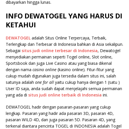
dibayarkan hingga lunas.
INFO DEWATOGEL YANG HARUS DI
KETAHUI
DEWATOGEL
adalah Situs Online Terpercaya, Terbaik,
Terlengkap dan Terbesar di Indonesia bahkan di Asia sekalipun.
Sebagai
situs judi online terbesar di Indonesia
, Dewatogel
menyediakan permainan seperti Togel online, Slot online,
Sportsbook dan juga Live Casino atau yang biasa dikenal
dengan nama
casino online
(kasino online). Fitur-fitur yang
cukup mudah digunakan juga tersedia dalam situs ini, salah
satunya adalah
one for all
yaitu cukup hanya dengan 1 (satu )
User ID saja, anda sudah dapat menjelajahi semua permainan
yang ada di
situs judi online terbaik di Indonesia
ini.
DEWATOGEL hadir dengan pasaran-pasaran yang cukup
lengkap. Pasaran yang hadir ada pasaran 3D, pasaran 4D,
pasaran WILD 4D, dan juga pasaran 5D. Pasaran 4D, yang
terkenal diantara pencinta TOGEL di INDONESIA adalah Togel