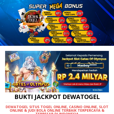
BUKTI JACKPOT DEWATOGEL
DEWATOGEL SITUS TOGEL ONLINE, CASINO ONLINE, SLOT
ONLINE & JUDI BOLA ONLINE TERBAIK TERPERCAYA &
TERBESAR DI INDONESIA