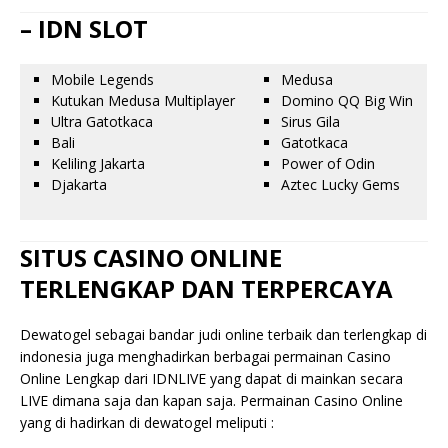
– IDN SLOT
Mobile Legends
Medusa
Kutukan Medusa Multiplayer
Domino QQ Big Win
Ultra Gatotkaca
Sirus Gila
Bali
Gatotkaca
Keliling Jakarta
Power of Odin
Djakarta
Aztec Lucky Gems
SITUS CASINO ONLINE
TERLENGKAP DAN TERPERCAYA
Dewatogel sebagai bandar judi online terbaik dan terlengkap di
indonesia juga menghadirkan berbagai permainan Casino
Online Lengkap dari IDNLIVE yang dapat di mainkan secara
LIVE dimana saja dan kapan saja. Permainan Casino Online
yang di hadirkan di dewatogel meliputi :