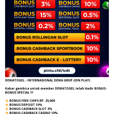
DEWATOGEL - INTERNASIONAL DEWA GRUP (IDN PLAY)
Kabar gembira untuk member DEWATOGEL telah Hadir
BONUS-
BONUS SPECIAL
!!!
BONUS FREE CHIPS RP. 25,000
BONUS DEPOSIT 10%
BONUS CASHBACK SLOT 3%
BONUS CASHBACK CASINO 10%