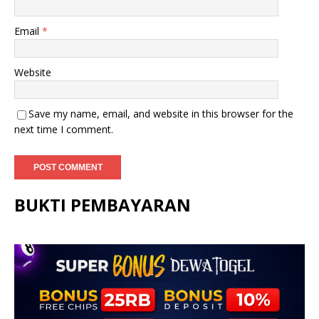
Email
*
Website
Save my name, email, and website in this browser for the
next time I comment.
BUKTI PEMBAYARAN