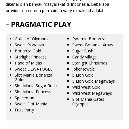
dikenal oleh banyak masyarakat di Indonesia. Beberapa
provider dan nama permainan yang dimaksud adalah :
– PRAGMATIC PLAY
Gates of Olympus
Pyramid Bonanza
Sweet Bonanza
Sweet Bonanza Xmas
Bonanza Gold
Sugar Rush
Starlight Princess
Candy Village
Hand of Midas
Starlight Christmas
Sweet DEWATOGEL
Joker Jewels
Slot Mania Bonanza
5 Lion Gold
Gold
5 Lion Gold Megaways
Slot Mania Sugar Rush
Wild West Gold
Slot Mania Princess
Wild West Megaways
Spaceman
Slot Mania Gates
Sweet Slot Mania
Olympus
Fruit Party