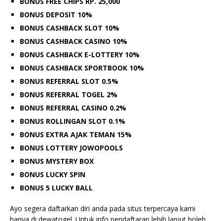
BONUS FREE CHIPS RP. 25,000
BONUS DEPOSIT 10%
BONUS CASHBACK SLOT 10%
BONUS CASHBACK CASINO 10%
BONUS CASHBACK E-LOTTERY 10%
BONUS CASHBACK SPORTBOOK 10%
BONUS REFERRAL SLOT 0.5%
BONUS REFERRAL TOGEL 2%
BONUS REFERRAL CASINO 0.2%
BONUS ROLLINGAN SLOT 0.1%
BONUS EXTRA AJAK TEMAN 15%
BONUS LOTTERY JOWOPOOLS
BONUS MYSTERY BOX
BONUS LUCKY SPIN
BONUS 5 LUCKY BALL
Ayo segera daftarkan diri anda pada situs terpercaya kami
hanya di dewatogel. Untuk info pendaftaran lebih lanjut boleh