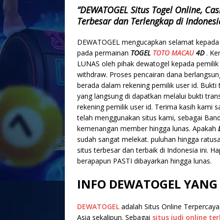
“DEWATOGEL Situs Togel Online, Casi
Terbesar dan Terlengkap di Indonesi
DEWATOGEL mengucapkan selamat kepada use
pada permainan
TOGEL
TOTO MACAU
4D
. K
LUNAS oleh pihak dewatogel kepada pemilik u
withdraw. Proses pencairan dana berlangsu
berada dalam rekening pemilik user id. Bukti 
yang langsung di dapatkan melalui bukti tra
rekening pemilik user id. Terima kasih ka
telah menggunakan situs kami, sebagai Ba
kemenangan member hingga lunas. Apakah
sudah sangat melekat. puluhan hingga rat
situs terbesar dan terbaik di Indonesia ini
berapapun PASTI dibayarkan hingga lunas.
INFO DEWATOGEL YANG 
DEWATOGEL
adalah Situs Online Terpercaya
Asia sekalipun. Sebagai
situs judi online te