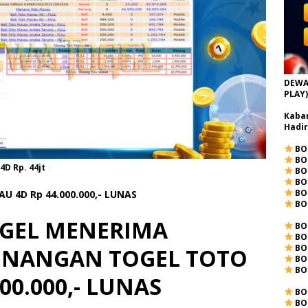
DEWA
PLAY)
Kaba
Hadi
BON
BO
D Rp. 44jt
BO
BO
BO
4D Rp 44.000.000,- LUNAS
BO
GEL MENERIMA
BO
BO
BO
MENANGAN
TOGEL TOTO
BO
BO
00.000,- LUNAS
BO
BO