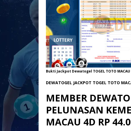
Bukti Jackpot Dewatogel TOGEL TOTO MACAU 4
DEWATOGEL JACKPOT TOGEL TOTO MACAU 
MEMBER DEWATO
PELUNASAN KE
MACAU 4D RP 44.0