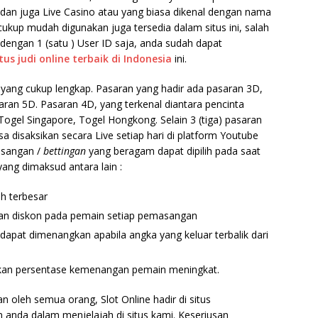
k dan juga Live Casino atau yang biasa dikenal dengan nama
g cukup mudah digunakan juga tersedia dalam situs ini, salah
dengan 1 (satu ) User ID saja, anda sudah dapat
itus judi online terbaik di Indonesia
ini.
ang cukup lengkap. Pasaran yang hadir ada pasaran 3D,
ran 5D. Pasaran 4D, yang terkenal diantara pencinta
gel Singapore, Togel Hongkong. Selain 3 (tiga) pasaran
a disaksikan secara Live setiap hari di platform Youtube
pasangan /
bettingan
yang beragam dapat dipilih pada saat
ng dimaksud antara lain :
ah terbesar
an diskon pada pemain setiap pemasangan
 dapat dimenangkan apabila angka yang keluar terbalik dari
nkan persentase kemenangan pemain meningkat.
 oleh semua orang, Slot Online hadir di situs
nda dalam menjelajah di situs kami. Keseriusan