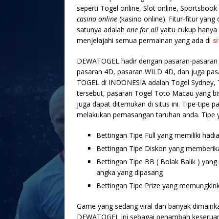
seperti Togel online, Slot online, Sportsboo
casino online
(kasino online). Fitur-fitur yan
satunya adalah
one for all
yaitu cukup hanya 
menjelajahi semua permainan yang ada di
s
DEWATOGEL hadir dengan pasaran-pasaran y
pasaran 4D, pasaran WILD 4D, dan juga pasa
TOGEL di INDONESIA adalah Togel Sydney, To
tersebut, pasaran Togel Toto Macau yang bis
juga dapat ditemukan di situs ini. Tipe-tipe 
melakukan pemasangan taruhan anda. Tipe ya
Bettingan Tipe Full yang memiliki hadi
Bettingan Tipe Diskon yang memberik
Bettingan Tipe BB ( Bolak Balik ) yang
angka yang dipasang
Bettingan Tipe Prize yang memungki
Game yang sedang viral dan banyak dimainkan
DEWATOGEL ini sebagai penambah keseruan a