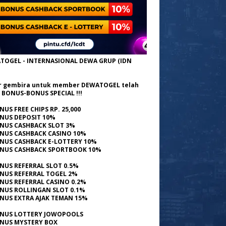
TOGEL - INTERNASIONAL DEWA GRUP (IDN
r gembira untuk member DEWATOGEL telah
r
BONUS-BONUS SPECIAL
!!!
US FREE CHIPS RP. 25,000
NUS DEPOSIT 10%
NUS CASHBACK SLOT 3%
NUS CASHBACK CASINO 10%
NUS CASHBACK E-LOTTERY 10%
NUS CASHBACK SPORTBOOK 10%
NUS REFERRAL SLOT 0.5%
NUS REFERRAL TOGEL 2%
NUS REFERRAL CASINO 0.2%
NUS ROLLINGAN SLOT 0.1%
NUS EXTRA AJAK TEMAN 15%
NUS LOTTERY JOWOPOOLS
NUS MYSTERY BOX