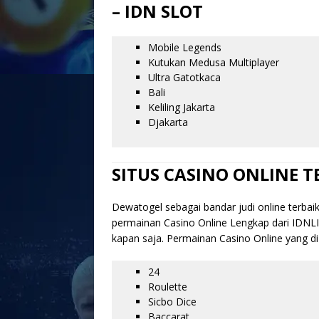
– IDN SLOT
Mobile Legends
Kutukan Medusa Multiplayer
Ultra Gatotkaca
Bali
Keliling Jakarta
Djakarta
SITUS CASINO ONLINE 
Dewatogel sebagai bandar judi online terbai
permainan Casino Online Lengkap dari IDNLI
kapan saja. Permainan Casino Online yang di 
24
Roulette
Sicbo Dice
Baccarat