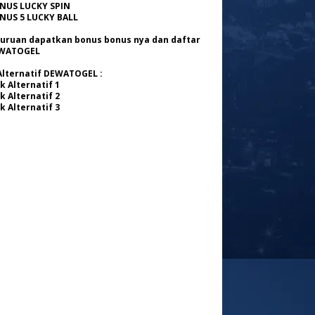
NUS LUCKY SPIN
NUS 5 LUCKY BALL
uruan dapatkan bonus bonus nya dan daftar
EWATOGEL
Alternatif
DEWATOGEL
:
k Alternatif 1
k Alternatif 2
k Alternatif 3