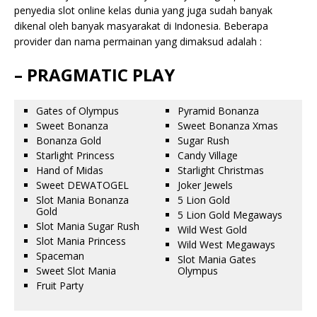
penyedia slot online kelas dunia yang juga sudah banyak
dikenal oleh banyak masyarakat di Indonesia. Beberapa
provider dan nama permainan yang dimaksud adalah :
– PRAGMATIC PLAY
Gates of Olympus
Pyramid Bonanza
Sweet Bonanza
Sweet Bonanza Xmas
Bonanza Gold
Sugar Rush
Starlight Princess
Candy Village
Hand of Midas
Starlight Christmas
Sweet DEWATOGEL
Joker Jewels
Slot Mania Bonanza
5 Lion Gold
Gold
5 Lion Gold Megaways
Slot Mania Sugar Rush
Wild West Gold
Slot Mania Princess
Wild West Megaways
Spaceman
Slot Mania Gates
Sweet Slot Mania
Olympus
Fruit Party