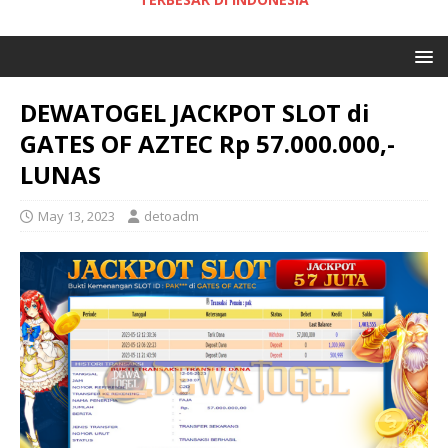
DEWATOGEL JACKPOT SLOT di
GATES OF AZTEC Rp 57.000.000,-
LUNAS
May 13, 2023
detoadm