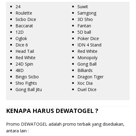
24
Suwit
Roulette
Samgong
Sicbo Dice
3D Shio
Baccarat
Fantan
12D
5D ball
Oglok
Poker Dice
Dice 6
IDN 4 Stand
Head Tail
Red White
Red White
Monopoly
24D Spin
Gong Ball
48D
Billiards
Bingo Sicbo
Dragon Tiger
Shio Fights
Xoc Dia
Gong Ball Jitu
Duel Dice
KENAPA HARUS DEWATOGEL ?
Promo DEWATOGEL adalah promo terbaik yang disediakan,
antara lain :