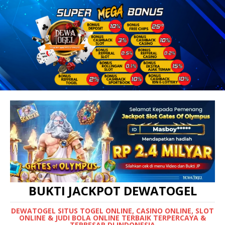
BUKTI JACKPOT DEWATOGEL
DEWATOGEL SITUS TOGEL ONLINE, CASINO ONLINE, SLOT
ONLINE & JUDI BOLA ONLINE TERBAIK TERPERCAYA &
TERBESAR DI INDONESIA