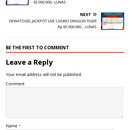
92.000.000,- LUNAS
NEXT
DEWATOGEL JACKPOT LIVE CASINO DRAGON TIGER
Rp 65.000.000 ,- LUNAS
BE THE FIRST TO COMMENT
Leave a Reply
Your email address will not be published.
Comment
Name
*