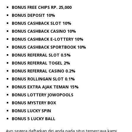
BONUS FREE CHIPS RP. 25,000
BONUS DEPOSIT 10%
BONUS CASHBACK SLOT 10%
BONUS CASHBACK CASINO 10%
BONUS CASHBACK E-LOTTERY 10%
BONUS CASHBACK SPORTBOOK 10%
BONUS REFERRAL SLOT 0.5%
BONUS REFERRAL TOGEL 2%
BONUS REFERRAL CASINO 0.2%
BONUS ROLLINGAN SLOT 0.1%
BONUS EXTRA AJAK TEMAN 15%
BONUS LOTTERY JOWOPOOLS
BONUS MYSTERY BOX
BONUS LUCKY SPIN
BONUS 5 LUCKY BALL
Ayo segera daftarkan diri anda pada situs terpercaya kami