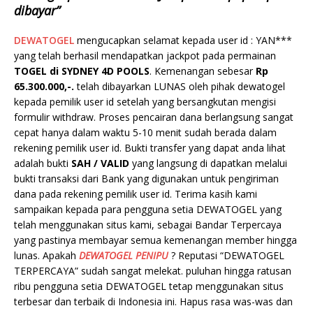
dibayar”
DEWATOGEL
mengucapkan selamat kepada user id : YAN***
yang telah berhasil mendapatkan jackpot pada permainan
TOGEL di SYDNEY 4D POOLS
. Kemenangan sebesar
Rp
65.300.000,-.
telah dibayarkan LUNAS oleh pihak dewatogel
kepada pemilik user id setelah yang bersangkutan mengisi
formulir withdraw. Proses pencairan dana berlangsung sangat
cepat hanya dalam waktu 5-10 menit sudah berada dalam
rekening pemilik user id. Bukti transfer yang dapat anda lihat
adalah bukti
SAH / VALID
yang langsung di dapatkan melalui
bukti transaksi dari Bank yang digunakan untuk pengiriman
dana pada rekening pemilik user id. Terima kasih kami
sampaikan kepada para pengguna setia DEWATOGEL yang
telah menggunakan situs kami, sebagai Bandar Terpercaya
yang pastinya membayar semua kemenangan member hingga
lunas. Apakah
DEWATOGEL PENIPU
? Reputasi “DEWATOGEL
TERPERCAYA” sudah sangat melekat. puluhan hingga ratusan
ribu pengguna setia DEWATOGEL tetap menggunakan situs
terbesar dan terbaik di Indonesia ini. Hapus rasa was-was dan