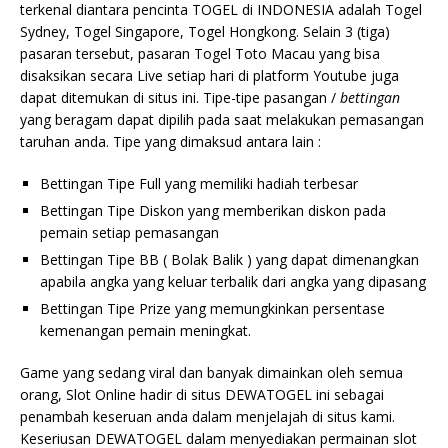
terkenal diantara pencinta TOGEL di INDONESIA adalah Togel
Sydney, Togel Singapore, Togel Hongkong. Selain 3 (tiga)
pasaran tersebut, pasaran Togel Toto Macau yang bisa
disaksikan secara Live setiap hari di platform Youtube juga
dapat ditemukan di situs ini. Tipe-tipe pasangan /
bettingan
yang beragam dapat dipilih pada saat melakukan pemasangan
taruhan anda. Tipe yang dimaksud antara lain :
Bettingan Tipe Full yang memiliki hadiah terbesar
Bettingan Tipe Diskon yang memberikan diskon pada
pemain setiap pemasangan
Bettingan Tipe BB ( Bolak Balik ) yang dapat dimenangkan
apabila angka yang keluar terbalik dari angka yang dipasang
Bettingan Tipe Prize yang memungkinkan persentase
kemenangan pemain meningkat.
Game yang sedang viral dan banyak dimainkan oleh semua
orang, Slot Online hadir di situs DEWATOGEL ini sebagai
penambah keseruan anda dalam menjelajah di situs kami.
Keseriusan DEWATOGEL dalam menyediakan permainan slot