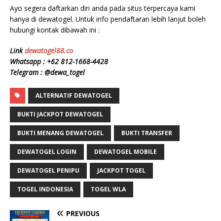
Ayo segera daftarkan diri anda pada situs terpercaya kami
hanya di dewatogel. Untuk info pendaftaran lebih lanjut boleh
hubungi kontak dibawah ini :
Link
dewatogel88.co
Whatsapp : +62 812-1668-4428
Telegram : @dewa_togel
ALTERNATIF DEWATOGEL
BUKTI JACKPOT DEWATOGEL
BUKTI MENANG DEWATOGEL
BUKTI TRANSFER
DEWATOGEL LOGIN
DEWATOGEL MOBILE
DEWATOGEL PENIPU
JACKPOT TOGEL
TOGEL INDONESIA
TOGEL WLA
PREVIOUS