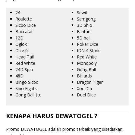
24
Suwit
Roulette
Samgong
Sicbo Dice
3D Shio
Baccarat
Fantan
12D
5D ball
Oglok
Poker Dice
Dice 6
IDN 4 Stand
Head Tail
Red White
Red White
Monopoly
24D Spin
Gong Ball
48D
Billiards
Bingo Sicbo
Dragon Tiger
Shio Fights
Xoc Dia
Gong Ball Jitu
Duel Dice
KENAPA HARUS DEWATOGEL ?
Promo DEWATOGEL adalah promo terbaik yang disediakan,