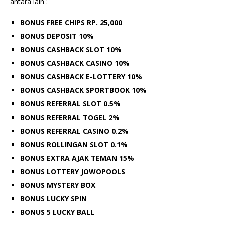
antara lain :
BONUS FREE CHIPS RP. 25,000
BONUS DEPOSIT 10%
BONUS CASHBACK SLOT 10%
BONUS CASHBACK CASINO 10%
BONUS CASHBACK E-LOTTERY 10%
BONUS CASHBACK SPORTBOOK 10%
BONUS REFERRAL SLOT 0.5%
BONUS REFERRAL TOGEL 2%
BONUS REFERRAL CASINO 0.2%
BONUS ROLLINGAN SLOT 0.1%
BONUS EXTRA AJAK TEMAN 15%
BONUS LOTTERY JOWOPOOLS
BONUS MYSTERY BOX
BONUS LUCKY SPIN
BONUS 5 LUCKY BALL