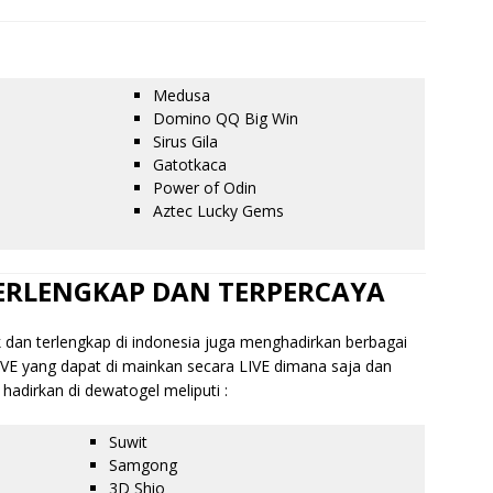
Medusa
Domino QQ Big Win
Sirus Gila
Gatotkaca
Power of Odin
Aztec Lucky Gems
TERLENGKAP DAN TERPERCAYA
k dan terlengkap di indonesia juga menghadirkan berbagai
VE yang dapat di mainkan secara LIVE dimana saja dan
hadirkan di dewatogel meliputi :
Suwit
Samgong
3D Shio