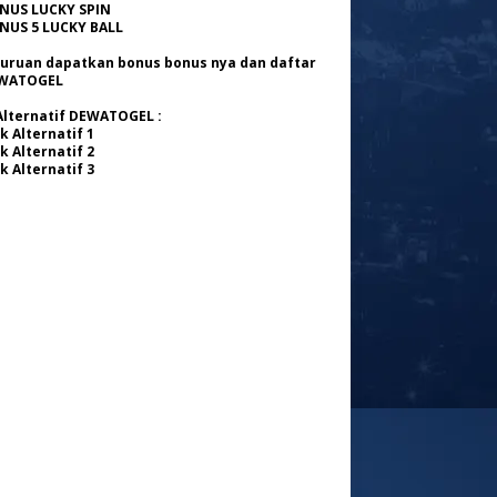
NUS LUCKY SPIN
NUS 5 LUCKY BALL
uruan dapatkan bonus bonus nya dan daftar
EWATOGEL
Alternatif
DEWATOGEL
:
k Alternatif 1
k Alternatif 2
k Alternatif 3