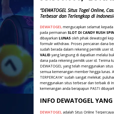
“DEWATOGEL Situs Togel Online, Casi
Terbesar dan Terlengkap di Indonesi
DEWATOGEL
mengucapkan selamat kepada u
pada permainan
SLOT DI CANDY RUSH SPI
dibayarkan
LUNAS
oleh pihak dewatogel kep
formulir withdraw. Proses pencairan dana b
sudah berada dalam rekening pemilik user id.
VALID
yang langsung di dapatkan melalui buk
dana pada rekening pemilik user id. Terima 
DEWATOGEL yang telah menggunakan situs k
semua kemenangan member hingga lunas. 
TERPERCAYA” sudah sangat melekat. puluha
menggunakan situs terbesar dan terbaik di I
kemenangan anda berapapun PASTI dibayark
INFO DEWATOGEL YANG 
DEWATOGEL
adalah Situs Online Terpercaya