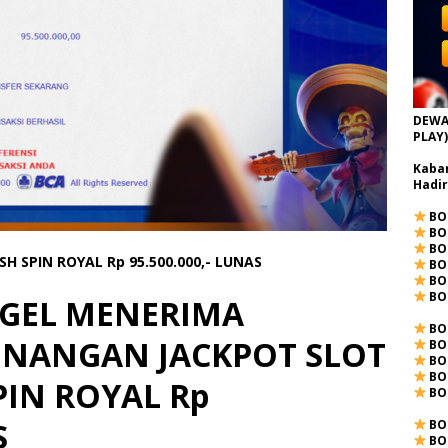
DEWA
PLAY)
Kaba
Hadi
BON
BO
BO
 SPIN ROYAL Rp 95.500.000,- LUNAS
BO
BO
BO
GEL MENERIMA
BO
NANGAN JACKPOT SLOT
BO
BO
BO
PIN ROYAL Rp
BO
S
BO
BO