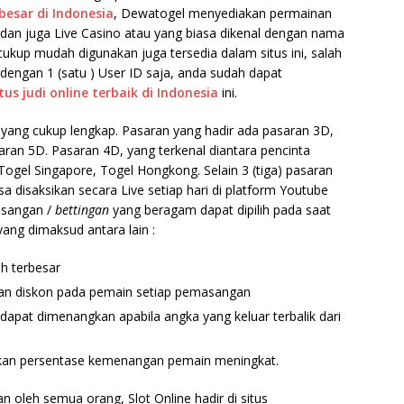
rbesar di Indonesia
, Dewatogel menyediakan permainan
k dan juga Live Casino atau yang biasa dikenal dengan nama
g cukup mudah digunakan juga tersedia dalam situs ini, salah
dengan 1 (satu ) User ID saja, anda sudah dapat
itus judi online terbaik di Indonesia
ini.
ang cukup lengkap. Pasaran yang hadir ada pasaran 3D,
ran 5D. Pasaran 4D, yang terkenal diantara pencinta
gel Singapore, Togel Hongkong. Selain 3 (tiga) pasaran
a disaksikan secara Live setiap hari di platform Youtube
pasangan /
bettingan
yang beragam dapat dipilih pada saat
ng dimaksud antara lain :
ah terbesar
an diskon pada pemain setiap pemasangan
 dapat dimenangkan apabila angka yang keluar terbalik dari
nkan persentase kemenangan pemain meningkat.
 oleh semua orang, Slot Online hadir di situs